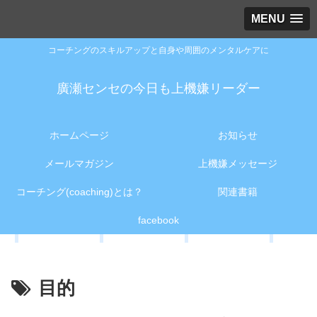
MENU
コーチングのスキルアップと自身や周囲のメンタルケアに
廣瀬センセの今日も上機嫌リーダー
ホームページ
お知らせ
メールマガジン
上機嫌メッセージ
コーチング(coaching)とは？
関連書籍
facebook
目的