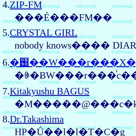
4.
ZIP-FM
���É���FM��
5.
CRYSTAL GIRL
nobody knows���� DIA
6.
�֐��W���r���X�
�ꏏ�ɃW���r���֓c
7.
Kitakyushu BAGUS
�M�����@���c�k
8.
Dr.Takashima
HP�Ǘ��l�l�T�C�g