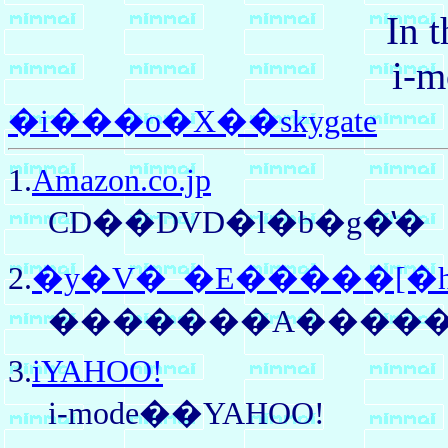
In 
i-m
�i���o�X��skygate
1.
Amazon.co.jp
CD��DVD�l�b�g�̔�
2.
�y�V�_�E�����[�
�������A������
3.
iYAHOO!
i-mode��YAHOO!