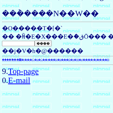
���݃����N��W��
�O�����T�[�`
�� �ꏊ�E�X���E�ެ�قŌ�
��j�V�h�@������
����
|
�֓�
|
�֐�
|
���C
|
�k�C��
|
���k
|
�k���E�b�M�z
|
����
|
�l��
|
��B
|
9.
Top-page
0.
E-mail