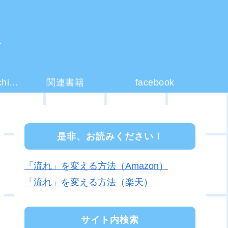
ー
コーチング(coaching)とは？
関連書籍
facebook
是非、お読みください！
「流れ」を変える方法（Amazon）
「流れ」を変える方法（楽天）
サイト内検索