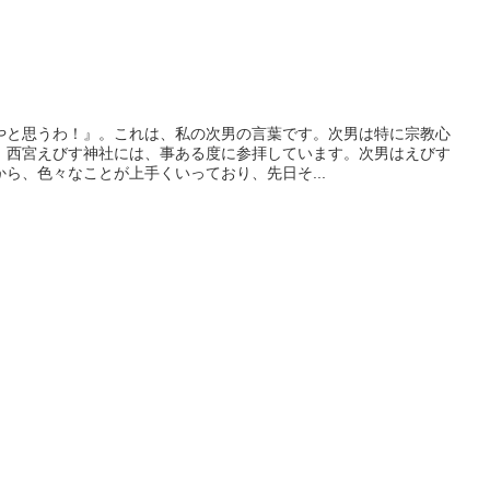
やと思うわ！』。これは、私の次男の言葉です。次男は特に宗教心
、西宮えびす神社には、事ある度に参拝しています。次男はえびす
ら、色々なことが上手くいっており、先日そ...