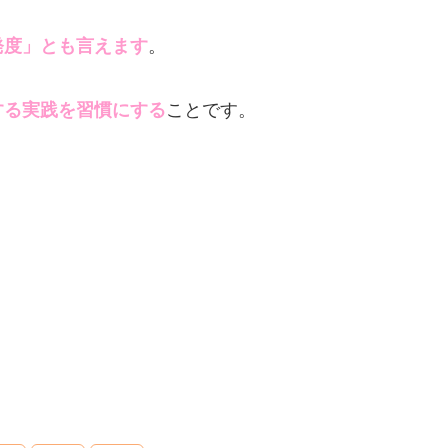
発度」とも言えます
。
する実践を習慣にする
ことです。