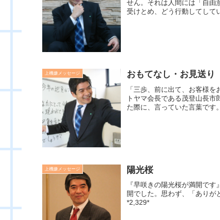
せん。それは人間には「自由
受けとめ、どう行動してしてい
おもてなし・お見送り
上機嫌メッセージ
「三歩、前に出て、お客様を
トヤマ会長である茂登山長市
た際に、言っていた言葉です。
陽光桜
上機嫌メッセージ
『早咲きの陽光桜が満開です
開でした。思わず、「ありが
*2,329*