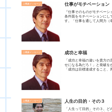
仕事がモチベーション
上機嫌メッセージ
『仕事そのものがモチベーシ
条件面をモチベーションにし
す。「仕事を通して人間力（幸
成功と幸福
上機嫌メッセージ
「成功と幸福の違いを貴方の
せになる為だろ！」と発破を
「成功は目標達成すること、周
人生の目的・その３
上機嫌メッセージ
「人生って目的」その３。ど