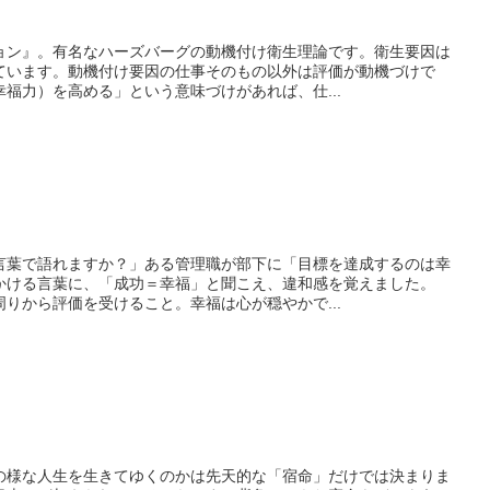
ョン』。有名なハーズバーグの動機付け衛生理論です。衛生要因は
ています。動機付け要因の仕事そのもの以外は評価が動機づけで
福力）を高める」という意味づけがあれば、仕...
言葉で語れますか？」ある管理職が部下に「目標を達成するのは幸
かける言葉に、「成功＝幸福」と聞こえ、違和感を覚えました。
りから評価を受けること。幸福は心が穏やかで...
の様な人生を生きてゆくのかは先天的な「宿命」だけでは決まりま