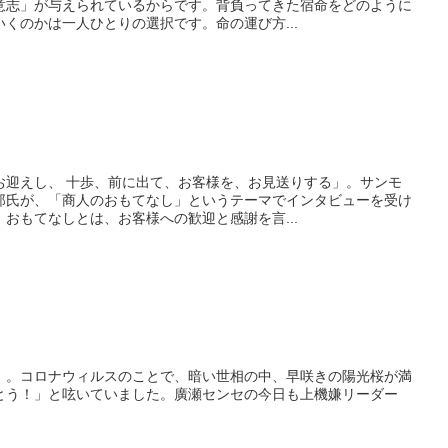
意志」が与えられているからです。背負ってきた宿命をどのように
くのかは一人ひとりの選択です。命の運び方...
お迎えし、 十歩、前に出て、お客様を、お見送りする」。サンモ
郎氏が、「商人のおもてなし」というテーマでインタビューを受け
おもてなしとは、お客様への歓迎と感謝を言...
』。コロナウィルスのことで、暗い世相の中、早咲きの陽光桜が満
とう！」と呟いていました。廣瀬センセの今日も上機嫌リーダー