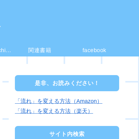
ー
コーチング(coaching)とは？
関連書籍
facebook
是非、お読みください！
「流れ」を変える方法（Amazon）
「流れ」を変える方法（楽天）
サイト内検索