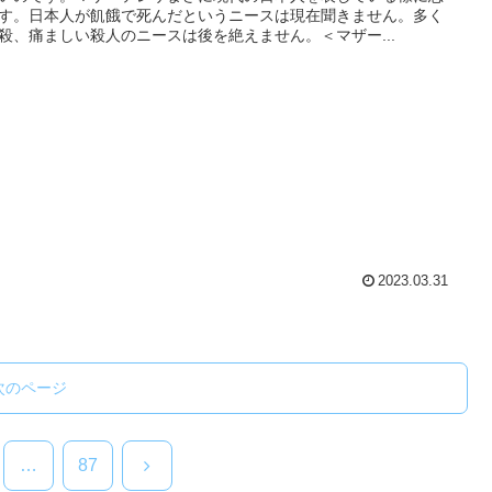
す。日本人が飢餓で死んだというニースは現在聞きません。多く
殺、痛ましい殺人のニースは後を絶えません。＜マザー...
2023.03.31
次のページ
次
…
87