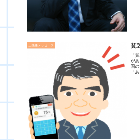
貧
上機嫌メッセージ
「貧
があ
国の
「あ