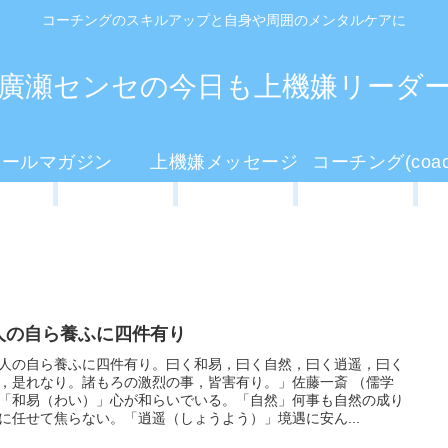
コーチングのスキルアップと自身や周囲のメンタルケアに
廣瀬センセの今日も上機嫌リーダ
メールマガジン
上機嫌メッセージ
人の自ら養ふに四件有り
人の自ら養ふに四件有り。曰く和易，曰く自然，曰く逍遥，曰く
，是れなり。諸もろの激烈の事，皆害有り。」佐藤一斎 （儒学
「和易（わい）」心が和らいでいる。「自然」何事も自然の成り
に任せて焦らない。「逍遥（しょうよう）」境遇に安ん...