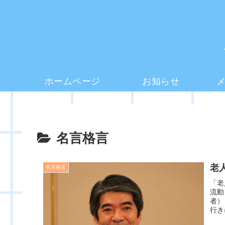
ホームページ
お知らせ
名言格言
老
名言格言
「老
流動
者）
行き