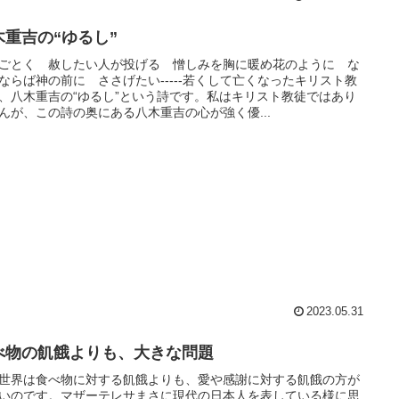
木重吉の“ゆるし”
ごとく 赦したい人が投げる 憎しみを胸に暖め花のように な
ならば神の前に ささげたい-----若くして亡くなったキリスト教
、八木重吉の“ゆるし”という詩です。私はキリスト教徒ではあり
んが、この詩の奥にある八木重吉の心が強く優...
2023.05.31
べ物の飢餓よりも、大きな問題
世界は食べ物に対する飢餓よりも、愛や感謝に対する飢餓の方が
いのです。マザーテレサまさに現代の日本人を表している様に思