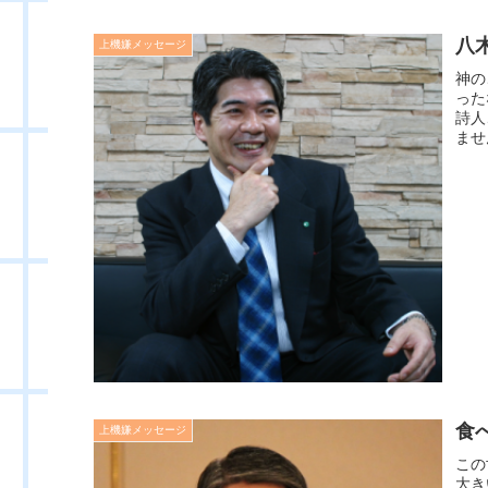
八
上機嫌メッセージ
神の
った
詩人
ませ
食
上機嫌メッセージ
この
大き