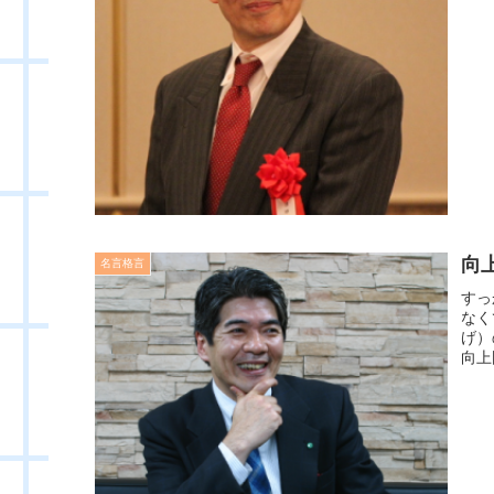
向
名言格言
すっ
なく
げ）
向上