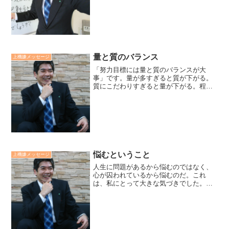
日、「部下がこの職場にいてくれること
が何よりありがたく思います」という方
がいました。彼の部署は今と...
量と質のバランス
上機嫌メッセージ
「努力目標には量と質のバランスが大
事」です。量が多すぎると質が下がる。
質にこだわりすぎると量が下がる。程々
のバランスの指標は、「努力しているこ
とをただ義務感でこなしていないか？」
「目標に圧迫感や焦りを感じていない
か？」です。心に程良く張り合...
悩むということ
上機嫌メッセージ
人生に問題があるから悩むのではなく、
心が囚われているから悩むのだ。これ
は、私にとって大きな気づきでした。私
達は、人間関係や仕事に問題を抱えた
時、その問題が解決したら、悩みから解
放されると考えがちです。しかし、そう
ではありません。問題が解決し...