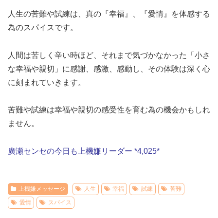
人生の苦難や試練は、真の『幸福』、『愛情』を体感する
為のスパイスです。
人間は苦しく辛い時ほど、それまで気づかなかった「小さ
な幸福や親切」に感謝、感激、感動し、その体験は深く心
に刻まれていきます。
苦難や試練は幸福や親切の感受性を育む為の機会かもしれ
ません。
廣瀬センセの今日も上機嫌リーダー *4,025*
上機嫌メッセージ
人生
幸福
試練
苦難
愛情
スパイス