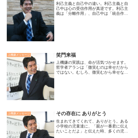
利己主義と自己中の違い。利己主義と自
己中は心の受信作用が真逆です。利己主
義は「分離作用」、自己中は「統合作
用」から生じます。利己主義は自分と他
者に極端に壁をつくり、自己中は自分の
考え方で他者も考えるものだと自他の区
別がつきません。共通してい...
笑門来福
上機嫌メッセージ
上機嫌の実践は、命が活気づかせます。
哲学者アランは「微笑むのは幸せだから
ではない。むしろ、微笑むから幸せなの
だ」と言っています。微笑むことによっ
て、心を広く、ゆとりを持たせてくれま
す。また、微笑みは不機嫌な気持ちを追
い出してもくれます。まさ...
その存在に ありがとう
上機嫌メッセージ
生まれてきてくれて、ありがとう。ある
小学校の児童達に、「親が一番君に伝え
たいことだよ」と伝えた時、多くの児童
に何かが起こったのを感じました。先