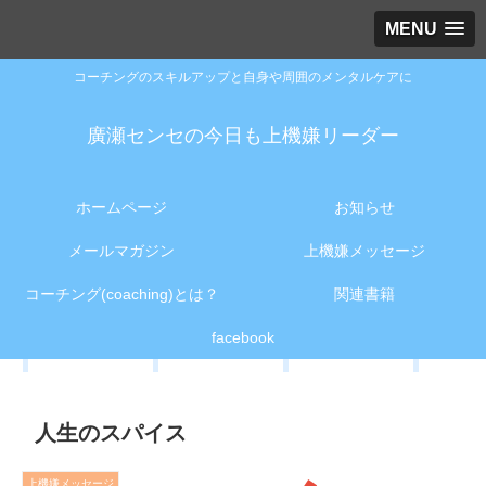
MENU
コーチングのスキルアップと自身や周囲のメンタルケアに
廣瀬センセの今日も上機嫌リーダー
ホームページ
お知らせ
メールマガジン
上機嫌メッセージ
コーチング(coaching)とは？
関連書籍
facebook
人生のスパイス
上機嫌メッセージ