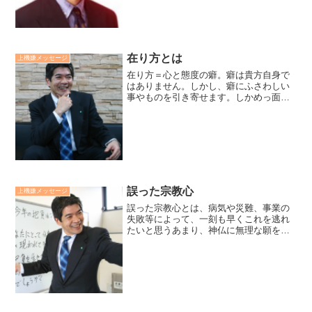
ず。上級者にはやっている、姿を感謝
で、見守って、信頼せねば、人は実ら
ず。成長段階に応じて、指導法を変...
在り方とは
上機嫌メッセージ
在り方＝心と態度の癖。癖は貴方自身で
はありません。しかし、癖にふさわしい
事やものを引き寄せます。しかめっ面や
愚痴が癖の人には、それにふさわしい事
やものが、「笑顔」や「ありがとう」が
癖の人には、それにふさわしい事やもの
が引き寄せられます。つま...
誤った宗教心
上機嫌メッセージ
誤った宗教心とは、病気や災難、事業の
失敗等によって、一刻も早くこれを逃れ
たいと思うあまり、神仏に無理な願をか
け、道理もわからずすがりついて、うま
く助かろうとする心理から、依頼心、恐
怖心が生じ、様々に迷信に囚われ振り回
されること。岩本智学著日...