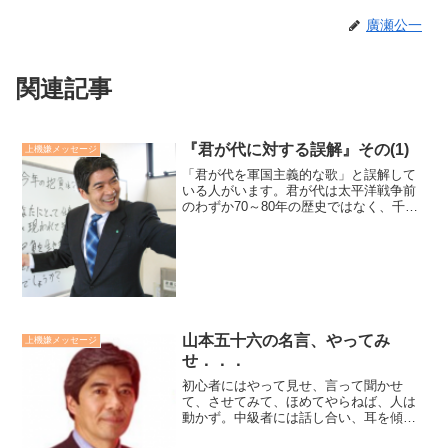
廣瀬公一
関連記事
『君が代に対する誤解』その(1)
上機嫌メッセージ
「君が代を軍国主義的な歌」と誤解して
いる人がいます。君が代は太平洋戦争前
のわずか70～80年の歴史ではなく、千年
以上、愛され受け継がれてきた歴史ある
歌です。初出は905年に編纂された「古今
和歌集」の「賀歌（お祝いの歌）」の代
表作として納めら...
山本五十六の名言、やってみ
上機嫌メッセージ
せ．．．
初心者にはやって見せ、言って聞かせ
て、させてみて、ほめてやらねば、人は
動かず。中級者には話し合い、耳を傾
け、承認し、任せてやらねば、人は育た