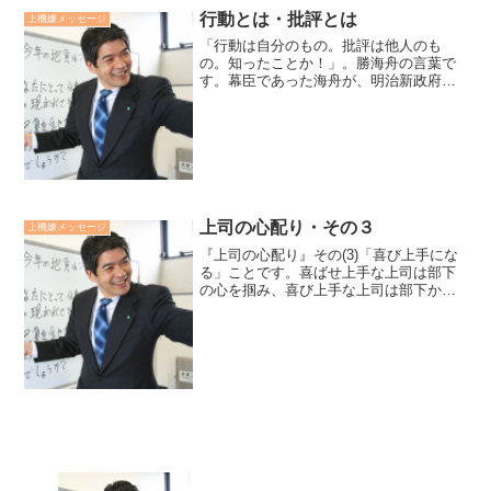
行動とは・批評とは
上機嫌メッセージ
「行動は自分のもの。批評は他人のも
の。知ったことか！」。勝海舟の言葉で
す。幕臣であった海舟が、明治新政府の
大臣になったことを批判する福沢諭吉に
対して発した言葉です。批判を怖れて生
きるより、自分の使命に忠実に生きてい
く勝海舟の生き方に、自由と...
上司の心配り・その３
上機嫌メッセージ
『上司の心配り』その(3)「喜び上手にな
る」ことです。喜ばせ上手な上司は部下
の心を掴み、喜び上手な上司は部下から
見れば、してあげがいのある人になりま
す。部下のちょっとした貢献にも、「あ
りがとう」「嬉しい」「助かるよ」と喜
びを表しましょう。喜...