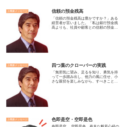
信頼の預金残高
上機嫌メッセージ
「信頼の預金残高は豊かですか？」ある
経営者が言いました。「私は銀行預金残
高よりも、社員や顧客との信頼の預金残
高の方が気になる」と。彼は信頼される
ことはお金以上に重要な財産だと伝えて
くれました。家族、職場の人、さらに自
分自身との信頼残高は豊か...
四つ葉のクローバーの実践
上機嫌メッセージ
「無邪気に望み、足るを知り、勇気を持
って一歩踏み出し、他力の風に任せ、小
さな親切を楽しみながら、すべきことを
淡々とやる」。今年、私はこの方針で
日々を過ごしていこうと思います。「希
望」「勇気」「信頼」「愛情」の四つ葉
のクローバーを実践していこ...
色即是空・空即是色
上機嫌メッセージ
色即是空。 空即是色。有名な般若心経の