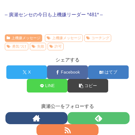
– 廣瀬センセの今日も上機嫌リーダー *481* –
上機嫌メッセージ
上機嫌メッセージ
コーチング
勇気づけ
失敗
許可
シェアする
X
Facebook
はてブ
LINE
コピー
廣瀬公一をフォローする