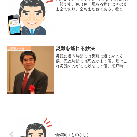
一節です。色（色、形ある物）はそのま
ま空であり、空もまた色である。物と空
は、まるでコイン裏表のように一如であ
ると般若心経は説いています。「精神性
と現実性の統合」をテーマに研修をして
きた私にとって『空・色...
災難を逃れる妙法
上機嫌メッセージ
災難に遭う時節には災難に遭うがよく
候。死ぬ時節には死ぬがよく候。是はこ
れ災難をのがるる妙法にて候。江戸時代
後期の曹洞宗の僧侶、良寛さんが自らも
大震災被災しながら、子供を亡くした友
人への見舞いの手紙に書いた言葉です。
コロナ禍をはじめ何かと心配...
価値観（ものさし）