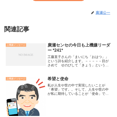
廣瀬公一
関連記事
廣瀬センセの今日も上機嫌リーダ
上機嫌メッセージ
ー *241*
工藤直子さんの「まいにち「おはつ」」
という詩を紹介します。－－－－－目が
さめて せのびして「きょう」という日
の 扉をあけると生まれたばかりの そ
よかぜが世界中に お日さまのにおいを
とどけているところでしたさあ いちに
希望と使命
上機嫌メッセージ
ちが はじまるねまいにち...
私が人生や世の中で実現したいことが
「希望」です。。そして、人生や世の中
が私に期待していることが「使命」で
す。廣瀬センセの今日も上機嫌リーダー
*3,110*