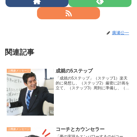
廣瀬公一
関連記事
成就の5ステップ
上機嫌メッセージ
「成就の5ステップ」（ステップ1）楽天
的に発想し、（ステップ2）厳密に計画を
立て、（ステップ3）周到に準備し、（ス
テップ4）大胆に実行する。そして、（ス
テップ5）継続的に改善していく。これが
私が目標を達成したり、プロジェクトや
仕事が長く続い...
コーチとカウンセラー
上機嫌メッセージ
「夢の実現をエンバワーするのがコー