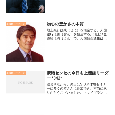
とを考えていろことを、心ここにあらず
と言います。それは、今そ...
物心の豊かさの本質
上機嫌メッセージ
地上銀行は銭（ぜに）を預金する、天国
銀行は善（ぜん）を預金する。地上預金
通帳は円（えん）で、天国預金通帳は縁
（えん）であらわされる。物心両面の豊
かさの本質は、「お金を沢山持っている
から豊かな人になれたのではなく、豊か
な人だったから豊かにお金...
廣瀬センセの今日も上機嫌リーダ
上機嫌メッセージ
ー *342*
遅まきながら、先日はS.D.P.体験セミナ
ーに多くの皆さんに参加頂き、本当にあ
りがとうございました。・マイブランド
の立ち上げ方・人間力の3つのチカラの高
め方・人生の流れの変え方についてのヒ
ントを手にして頂けた様子を伺えまし
た。皆さんの表情が...