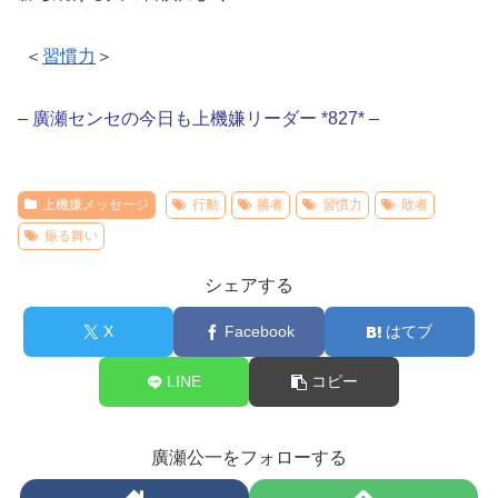
＜
習慣力
＞
– 廣瀬センセの今日も上機嫌リーダー *827* –
上機嫌メッセージ
行動
勝者
習慣力
敗者
振る舞い
シェアする
X
Facebook
はてブ
LINE
コピー
廣瀬公一をフォローする