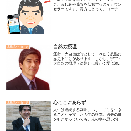
チ、苦しみや葛藤を低減するのがカウン
セラーです」。貴方にとって、コーチは
誰でしょうか？カウセラーは誰でしょう
か？さらに、貴方は部下にとって、コー
チでしょうか？カウセラーでしょうか？
コーチやカウセラーである資...
自然の摂理
上機嫌メッセージ
運命・大自然は時として、冷たく残酷に
思えることがあります。しかし、宇宙・
大自然の摂理（法則）は暖かく愛に溢れ
ています。失業中に阪神淡路大震災で家
を失い、その後、心を立て直し、現在、
幸福に暮らしていけるのは、多くの方々
と宇宙・大自然の摂理のお...
心ここにあらず
上機嫌メッセージ
人生は連続する刹那。いま、ここを生き
ることが充実した人生の根本。過去の事
を引きずっていても、先の事を思い煩っ
ていても、充実感はその分、阻害されて
しまいます。何かをしながらも、他のこ