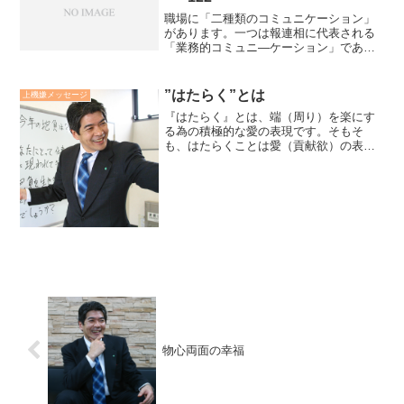
職場に「二種類のコミュニケーション」
があります。一つは報連相に代表される
「業務的コミュニ―ケーション」であ
り、もう一つは人間関係を築いていく
「関係的コミュニケーション」です。業
務的コミュニケーションは左脳的であ
”はたらく”とは
上機嫌メッセージ
り、関係的コミュニケーションは...
『はたらく』とは、端（周り）を楽にす
る為の積極的な愛の表現です。そもそ
も、はたらくことは愛（貢献欲）の表現
であり、ビジネスはより多くの人に、よ
りよく貢献する為の仕組みだと思ってい
ます。当然、よりよく、より多く喜ばせ
た者は評価され、富んでいき...
物心両面の幸福