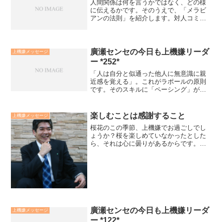
人間関係は何を言うかではなく、どの様
に伝えるかです。そのうえで、「メラビ
アンの法則」を紹介します。対人コミュ
ニケーションにおいて、印象として伝え
るウェイトは、何を言ったかの言葉は7％
にすぎず、表情や動作などのボディラン
ゲージが55％、声のス...
廣瀬センセの今日も上機嫌リーダ
上機嫌メッセージ
ー *252*
「人は自分と似通った他人に無意識に親
近感を覚える」。これがラポールの原則
です。そのスキルに「ペーシング」があ
ります。つまり、相手にペースを合わせ
ていくことです。例えば、声のスピード
や大きさ、頷くペース等を合わせていく
楽しむことは感謝すること
上機嫌メッセージ
ことで、コミュニケーショ...
桜花のこの季節、上機嫌でお過ごしでし
ょうか？桜を楽しめていなかったとした
ら、それは心に曇りがあるからです。心
の曇りは怖れや心配です。そんな時、あ
れこれ考えるよりも、人生を楽しみまし
ょう。楽しむことは大自然の恵、生命へ
の感謝に繋がっています。...
廣瀬センセの今日も上機嫌リーダ
上機嫌メッセージ
ー *122*