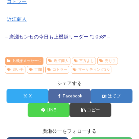
コトラー
近江商人
– 廣瀬センセの今日も上機嫌リーダー *1,058* –
上機嫌メッセージ
近江商人
三方よし
売り手
買い手
世間
コトラー
マーケティング3.0
シェアする
X
Facebook
はてブ
LINE
コピー
廣瀬公一をフォローする