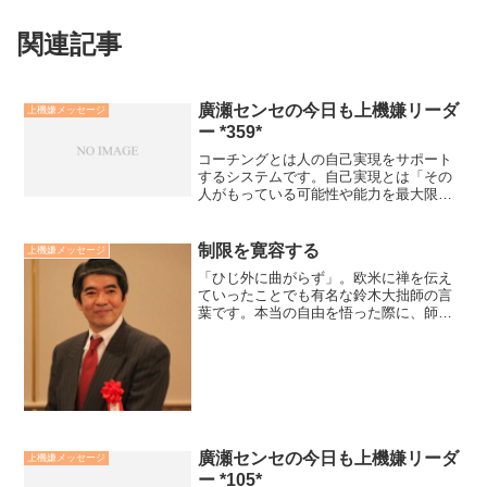
関連記事
廣瀬センセの今日も上機嫌リーダ
上機嫌メッセージ
ー *359*
コーチングとは人の自己実現をサポート
するシステムです。自己実現とは「その
人がもっている可能性や能力を最大限に
発揮すること」です。人は自己実現の状
態にある時、心も成果も上機嫌です。心
理学者ミハイ・チクセントミハイは「フ
制限を寛容する
上機嫌メッセージ
ロー状態」と呼びました。...
「ひじ外に曲がらず」。欧米に禅を伝え
ていったことでも有名な鈴木大拙師の言
葉です。本当の自由を悟った際に、師は
「そうか、ひじは外側に曲がらなくても
いいんだ！」と言葉したそうです。絶対
的な制限（不自由）を完全に受け容れた
ところにこそ、「絶対的な...
廣瀬センセの今日も上機嫌リーダ
上機嫌メッセージ
ー *105*