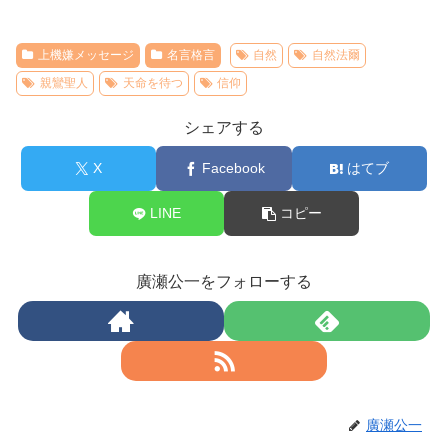
上機嫌メッセージ
名言格言
自然
自然法爾
親鸞聖人
天命を待つ
信仰
シェアする
X
Facebook
はてブ
LINE
コピー
廣瀬公一をフォローする
廣瀬公一