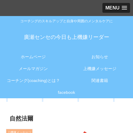
MENU
コーチングのスキルアップと自身や周囲のメンタルケアに
廣瀬センセの今日も上機嫌リーダー
ホームページ
お知らせ
メールマガジン
上機嫌メッセージ
コーチング(coaching)とは？
関連書籍
facebook
自然法爾
上機嫌メッセージ