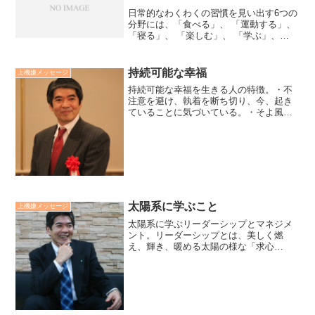
日常的なわくわくの習慣を見い出す6つの
分野には、「食べる」、 「運動する」、
「寝る」、 「楽しむ」、 「学ぶ」、
「リラックスする」があげられます。す
ごいことをしようなどと考えずに、そう
いった分野の中で、楽しくなったり、い
持続可能な幸福
上機嫌メッセージ
い気分になったり...
持続可能な幸福を生きる人の特徴。・不
注意を避け、執着を断ち切り、今、起き
ていることに気づいている。・そよ風、
朝の空、花々、子供の笑顔など現在の不
思議を大切に慈しむ。・「諸行無常」
「諸法無我」を理解することで、心配や
恐れから解放され安楽に暮ら...
太陽系に学ぶこと
上機嫌メッセージ
太陽系に学ぶリーダーシップとマネジメ
ント。リーダーシップとは、美しく燃
え、輝き、暖める太陽の様な「求心
力」。マネジメントとは、それぞれの惑
星がその星として存在できる様に互いに
間をとっていく「遠心力」。求心力は理
念とビジョンにゆって、遠心力は...