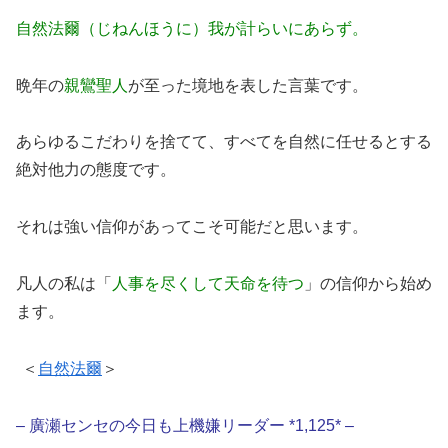
自然法爾（じねんほうに）我が計らいにあらず。
晩年の
親鸞聖人
が至った境地を表した言葉です。
あらゆるこだわりを捨てて、すべてを自然に任せるとする
絶対他力の態度です。
それは強い信仰があってこそ可能だと思います。
凡人の私は「
人事を尽くして天命を待つ
」の信仰から始め
ます。
＜
自然法爾
＞
– 廣瀬センセの今日も上機嫌リーダー *1,125* –