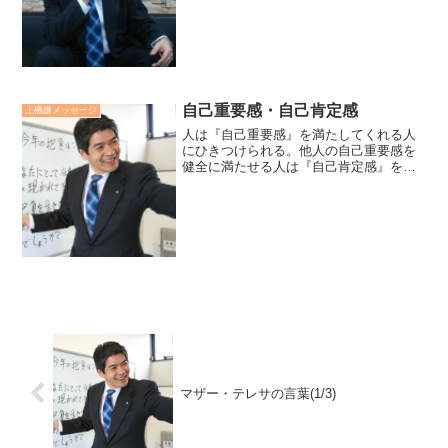
の希望や望みに関心を持ち、その実現を
助けること。「悲」とは、人の苦しみや
悲しみに関心を持ち、その解放...
自己重要感・自己肯定感
上機嫌メッセージ
人は『自己重要感』を満たしてくれる人
にひきつけられる。他人の自己重要感を
健全に満たせる人は『自己肯定感』を満
たしている人です。自己重要感とは、
「自分という存在を重要だ」と思われた
い、思いたい欲求です。自己肯定感と
は、「自分でいていい」とあり...
マザー・テレサの言葉(1/3)