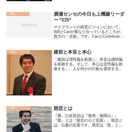
廣瀬センセの今日も上機嫌リーダ
上機嫌メッセージ
ー *335*
マイブランドの経営ビジョンにおいて、
WillとCanが重なり合っているところが、
貴方の「才能」です。CanとContributeが
重なり合っているところが貴方の「商
品・価値」です。WillとContributeが重な
り合う「理念・ビジョン」...
建前と本音と本心
上機嫌メッセージ
「建前は理性脳を刺激し、本音は感情脳
を刺激する。そして、本心は霊性脳を刺
激する」。人が何かの行動を選択する
際、建前と本音が葛藤した場合は、概ね
本音が勝ちます。本音とは感情に忠実な
こと。本心とは使命に忠実なこと。本音
の選択は感情的快を本心の選...
慈悲とは
上機嫌メッセージ
『愛』の反対語は『無視・無関心』。
『愛』とは『慈悲の心と実践』。慈悲と
は、仏教の言葉です。慈悲は「慈」と
「悲」の心と実践です。「慈」とは、人