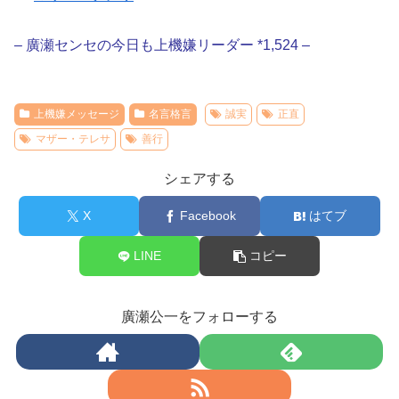
– 廣瀬センセの今日も上機嫌リーダー *1,524 –
上機嫌メッセージ
名言格言
誠実
正直
マザー・テレサ
善行
シェアする
X
Facebook
はてブ
LINE
コピー
廣瀬公一をフォローする