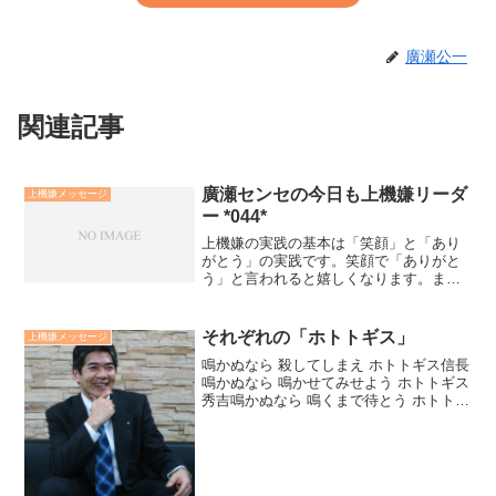
廣瀬公一
関連記事
廣瀬センセの今日も上機嫌リーダ
上機嫌メッセージ
ー *044*
上機嫌の実践の基本は「笑顔」と「あり
がとう」の実践です。笑顔で「ありがと
う」と言われると嬉しくなります。ま
た、言っている自分も嬉しくなります。
そして、言われた人も「こちらこそ、あ
りがとう」と笑顔を返します。「ありが
それぞれの「ホトトギス」
上機嫌メッセージ
とう」と「笑顔」の循環が人...
鳴かぬなら 殺してしまえ ホトトギス信長
鳴かぬなら 鳴かせてみせよう ホトトギス
秀吉鳴かぬなら 鳴くまで待とう ホトトギ
ス家康鳴かぬなら それもまたよし ホトト
ギス松下幸之助鳴かぬなら 無理して鳴く
な ホトトギス廣瀬公一＜ホトトギス＞-
廣...