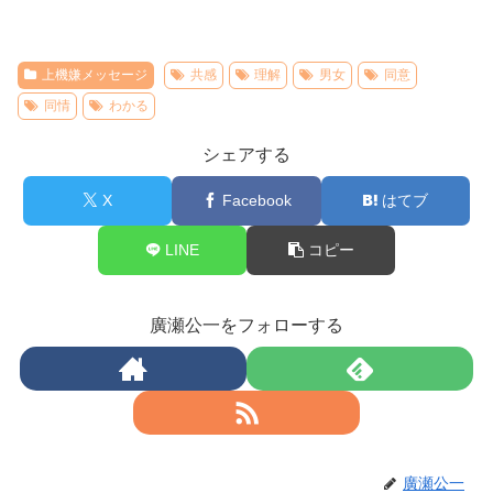
上機嫌メッセージ
共感
理解
男女
同意
同情
わかる
シェアする
X
Facebook
はてブ
LINE
コピー
廣瀬公一をフォローする
廣瀬公一