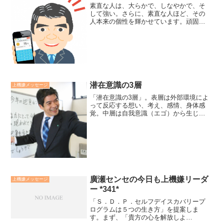
素直な人は、大らかで、しなやかで、そ
して強い。さらに、素直な人ほど、その
人本来の個性を輝かせています。頑固な
人は、硬いけど、案外ともろいもので
す。俺が、私が、自分が、と我に囚われ
ていると、自分も周りも息苦しくしてし
まいます。そして、本来の個...
潜在意識の3層
上機嫌メッセージ
「潜在意識の3層」。表層は外部環境によ
って反応する想い、考え、感情、身体感
覚。中層は自我意識（エゴ）から生じる
固定観念や価値観の囚われ。深層は安ら
かな愛であり、知恵と力の無限供給の
蔵。仏教では、深層のことを阿頼耶識
（アラヤ識）、中層のことを...
廣瀬センセの今日も上機嫌リーダ
上機嫌メッセージ
ー *341*
「Ｓ．Ｄ．Ｐ．セルフデイスカバリープ
ログラムは５つの生き方」を提案しま
す。まず、「貴方の心を解放しよ