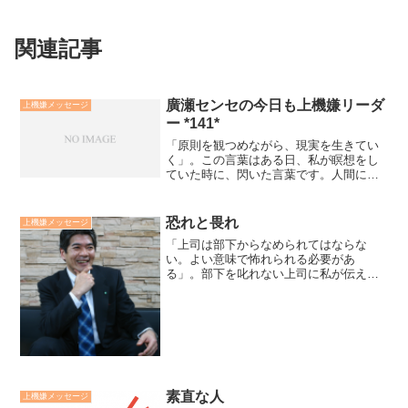
関連記事
廣瀬センセの今日も上機嫌リーダ
上機嫌メッセージ
ー *141*
「原則を観つめながら、現実を生きてい
く」。この言葉はある日、私が瞑想をし
ていた時に、閃いた言葉です。人間には
肉体、こころ、そして、魂があります。
現実は物質世界、それは有限の世界、だ
から、ゼロサムであり、他者との比較、
恐れと畏れ
上機嫌メッセージ
競争の世界です。原則は霊...
「上司は部下からなめられてはならな
い。よい意味で怖れられる必要があ
る」。部下を叱れない上司に私が伝えて
いることです。ただし、権限や怒りをふ
りかざす「恐れ」ではなく、姿や姿勢を
通して生じる「畏れ」です。畏れられる
上司は部下への愛情から、自分自...
素直な人
上機嫌メッセージ