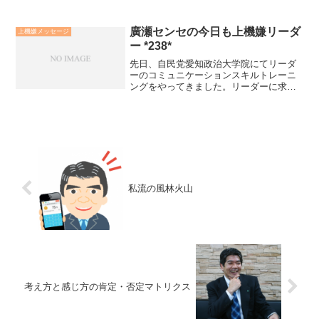
う！」。次に、「人生の意味を信頼しよ
う！」。そして、「日々をわくわく生き
ていこう！」。さらに、「潜在意識のパ
廣瀬センセの今日も上機嫌リーダ
上機嫌メッセージ
ワーを活用しよう！」。最後に、「...
ー *238*
先日、自民党愛知政治大学院にてリーダ
ーのコミュニケーションスキルトレーニ
ングをやってきました。リーダーに求め
られるコミュニケーションスキルは「エ
ンロール力」だとお伝えしました。「エ
ンロール力＝他人の（左脳的納得＋右脳
的納得）をもたらす力」だ...
私流の風林火山
考え方と感じ方の肯定・否定マトリクス