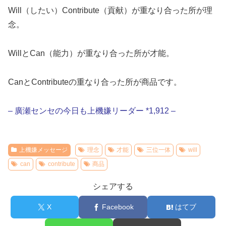
Will（したい）Contribute（貢献）が重なり合った所が理
念。
WillとCan（能力）が重なり合った所が才能。
CanとContributeの重なり合った所が商品です。
– 廣瀬センセの今日も上機嫌リーダー *1,912 –
上機嫌メッセージ
理念
才能
三位一体
will
can
contribute
商品
シェアする
X
Facebook
はてブ