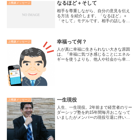
なるほど＋そして
上機嫌メッセージ
相手を尊重しながら、自分の意見を伝え
る方法 を紹介します。「なるほど」＋
「そして」モデルです。相手の話しをま
ず「なるほど」と受け止めます。それか
ら「そして」とニュートラルな接続詞で
結び、自分の意見を伝えます。「でも」
「しかし」という接続詞は...
幸福って何？
上機嫌メッセージ
人が真に幸福に生きられない大きな原因
は、『幸福に気づき感じることにエネル
ギーを使うよりも、他人や社会から幸福
だと思われることにエネルギーを使っ
て、疲れている』から。幸福＝成功では
ありません。幸福は他人が決めるもので
もありません。幸福は追いか...
一生現役
上機嫌メッセージ
人生、一生現役。2年前まで経営者のリー
ダーシップ塾を約15年間毎月おこなって
いましたがメンバーの現役引退に伴いク
ローズしました。昨晩、同窓会を開催
し、14名の方が出席されました。皆さ
ん、若々しく輝いておられ姿を拝見し
て、「仕事は引退しても、...