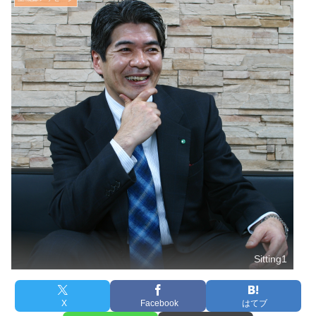
Sitting1
X
Facebook
はてブ