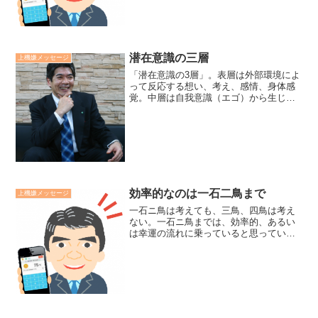
花燃ゆ《高杉晋作に向けての松蔭のセリ
フ）より。「志は夢の大き...
潜在意識の三層
上機嫌メッセージ
「潜在意識の3層」。表層は外部環境によ
って反応する想い、考え、感情、身体感
覚。中層は自我意識（エゴ）から生じる
固定観念や価値観の囚われ。深層は安ら
かな愛であり、知恵と力の無限供給の
蔵。仏教では、深層のことをアラヤ識、
中層のことをマナ識とよん...
効率的なのは一石二鳥まで
上機嫌メッセージ
一石ニ鳥は考えても、三鳥、四鳥は考え
ない。一石ニ鳥までは、効率的、あるい
は幸運の流れに乗っていると思っていま
す。しかし、三鳥、四鳥を考え始める
と、貪欲に陥って、幸運の流れから外れ
てしまいがちです。一石三鳥や四鳥は考
えて起こるものではなく、誠...