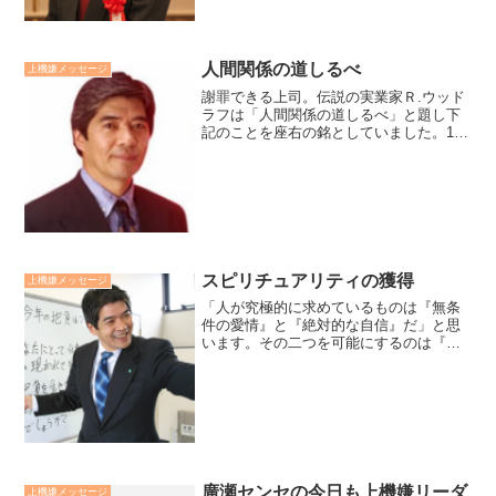
人間関係の道しるべ
上機嫌メッセージ
謝罪できる上司。伝説の実業家Ｒ.ウッド
ラフは「人間関係の道しるべ」と題し下
記のことを座右の銘としていました。1.
間違いは素直に認めよう。2.「よくやっ
た」を先に言おう。3.相手の意見をよく
聴くこと。4.謙虚さを忘れるな。5.相手へ
の感謝がな...
スピリチュアリティの獲得
上機嫌メッセージ
「人が究極的に求めているものは『無条
件の愛情』と『絶対的な自信』だ」と思
います。その二つを可能にするのは『ス
ピリチュアリティ, spirituality（精神
性）』の獲得です。スピリチュアリティ
とは、魂や宇宙、大自然との見えないつ
ながりや叡...
廣瀬センセの今日も上機嫌リーダ
上機嫌メッセージ