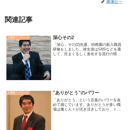
廣瀬公一
関連記事
深心その2
上機嫌メッセージ
「深心」その(2)先週、幼稚園の新入職員
研修をしました。彼女達はSNSなどを通
して、目まぐるしく進化する流行の情報
に振り回されているように思えました。
だからこそ、「何の為に働くのか？」
「幸福とは何か？」という、時代を超え
た不易のテーマを扱い...
”ありがとう”のパワー
上機嫌メッセージ
「ありがとう」という言葉のパワーを改
めて感じています。ありがとうが多い職
場は働く人々が活き活きしており、トラ
ブルも少なく、業績も良いものです。逆
にありがとうのない職場は社員に元気が
なく、トラブルが多く、概して業績も良
くありません。さらに、あ...