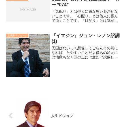
ー *074*
「気配り」とは他人に嫌な思いをさせな
いことです。「心配り」とは他人に喜ん
で頂くことです。「目配り」とは気がつ
いていくことです。上機嫌リーダーは顧
客や部下、同僚、上司、さらには家族を
「おもてなし」出来る人だと思っていま
『イマジン』ジョン・レノン訳詞
上機嫌メッセージ
す。おもてなしは決して義...
(1)
天国はないって想像してごらんその気に
なれば たやすいことだよ僕らの足元に
は地獄もなく頭の上には空だけ想像して
ごらんみんなが今日のために生きている
って．．．－－－－－イマジンはジョン
の歌声を通して、仏陀の『この世は全て
幻』の教えが響いてくる曲...
人生ビジョン