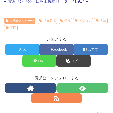
– 廣瀬センセの今日も上機嫌リーダー *1,917 –
上機嫌メッセージ
潜在意識
情報
ビジョン
方法
意図
シェアする
X
Facebook
はてブ
LINE
コピー
廣瀬公一をフォローする