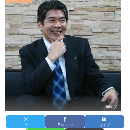
Sitting1
X
Facebook
はてブ