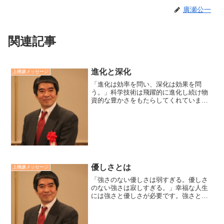
廣瀬公一
関連記事
進化と深化
上機嫌メッセージ
「進化は効率を問い、深化は効果を問
う。」科学技術は飛躍的に進化し続け物
資的な豊かさをもたらしてくれていま
す。レンジでチンで食べられ、要件はわ
ざわざ手紙を書くよりメールの方が効率
的です。便利で豊かになるに比例して心
も豊かになっているでしょうか...
優しさとは
上機嫌メッセージ
「強さのない優しさは弱すぎる。優しさ
のない強さは寂しすぎる。」幸福な人生
には強さと優しさが必要です。強さとは
力です。財力、能力などです。優しさと
は愛です。家族愛、利他愛などです。力
だけを追い求め固執した人の人生は孤独