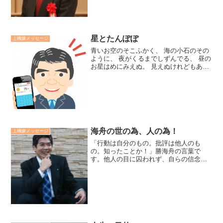
です。しかし、力がないと...
星とたんぽぽ
上機嫌メッセージ
青いお空のそこふかく、 海の小石のその
ように、 夜がくるまでしずんでる、 昼の
お星はめにみえぬ。 見えぬけれどもある
んだよ、 見えぬものでもあるんだよ。ち
ってすがれたたんぽぽの、 かわらのすき
にだァまって、 春のくるまでかくれて
る、 つよい...
海舟の世の為、人の為！
上機嫌メッセージ
「行動は自分のもの。批評は他人のも
の。知ったことか！」勝海舟の言葉で
す。他人の目に囚われず、自らの信念に
基づいて行動する強さはどこから生まれ
ているのでしょうか？それは、海舟の世
の為、人の為を思う利他心からだと思い
ます。保身の心は自らを弱くし...