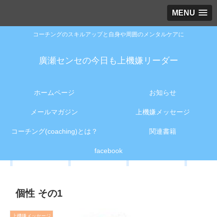
MENU
コーチングのスキルアップと自身や周囲のメンタルケアに
廣瀬センセの今日も上機嫌リーダー
ホームページ
お知らせ
メールマガジン
上機嫌メッセージ
コーチング(coaching)とは？
関連書籍
facebook
個性 その1
上機嫌メッセージ