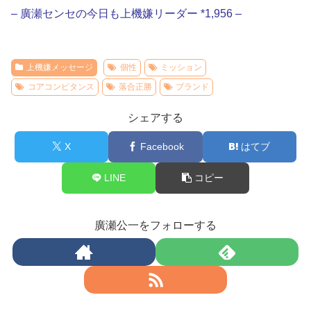
– 廣瀬センセの今日も上機嫌リーダー *1,956 –
上機嫌メッセージ
個性
ミッション
コアコンピタンス
落合正勝
ブランド
シェアする
X
Facebook
はてブ
LINE
コピー
廣瀬公一をフォローする