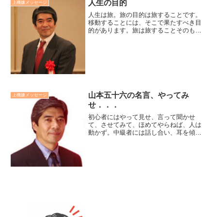
人生の目的
上機嫌メッセージ
人生は旅。旅の目的は旅することです。
移動することには、そこで果たすべき目
的があります。旅は旅することそのもの
が目的です。多くの人は移動的に生きて
いるように思います。人生の究極の目的
は「生きること」なのかもしれません。
つまり、生きているだけで...
山本五十六の名言、やってみ
上機嫌メッセージ
せ．．．
初心者にはやって見せ、言って聞かせ
て、させてみて、ほめてやらねば、人は
動かず。中級者には話し合い、耳を傾
け、承認し、任せてやらねば、人は育た
ず。上級者にはやっている、姿を感謝
で、見守って、信頼せねば、人は実ら
ず。成長段階に応じて、指導法を変...