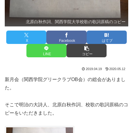
北原白秋作詞、関西学院大学校歌の歌詞原稿のコピー
X
Facebook
はてブ
LINE
コピー
2019.04.19
2020.05.12
新月会（関西学院グリークラブOB会）の総会がありまし
た。
そこで明治の大詩人、北原白秋作詞、校歌の歌詞原稿のコ
ピーをいただきました。