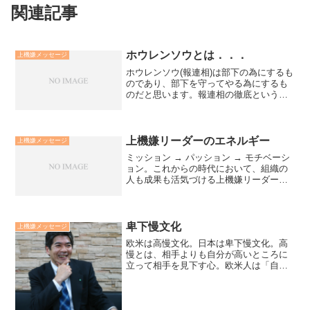
関連記事
ホウレンソウとは．．．
上機嫌メッセージ
ホウレンソウ(報連相)は部下の為にするも
のであり、部下を守ってやる為にするも
のだと思います。報連相の徹底という言
葉をよく耳にします。報連相が上手く機
能していない組織に共通するのは、報連
相をただ義務としてとらえていることで
す。それでは部下が自...
上機嫌リーダーのエネルギー
上機嫌メッセージ
ミッション → パッション → モチベーシ
ョン。これからの時代において、組織の
人も成果も活気づける上機嫌リーダーの
エネルギーの流れです。もはや、駆り立
てるだけのモチベーションではこれから
の時代の壁を越えていけません。リーダ
ーが自らのミッショ...
卑下慢文化
上機嫌メッセージ
欧米は高慢文化。日本は卑下慢文化。高
慢とは、相手よりも自分が高いところに
立って相手を見下す心。欧米人は「自分
の良いところは」「妻の○○料理は最高」
等と自慢します。卑下慢（仏教語）は
「自分なんて大したことない」「つまら
ないものです」と自分を卑...