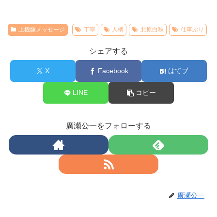
上機嫌メッセージ
丁寧
人柄
北原白秋
仕事ぶり
シェアする
X
Facebook
はてブ
LINE
コピー
廣瀬公一をフォローする
廣瀬公一