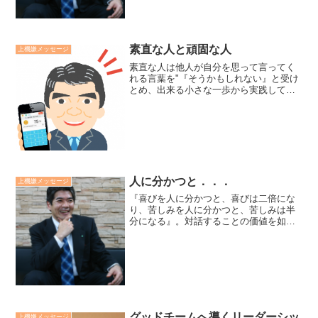
素直な人と頑固な人
上機嫌メッセージ
素直な人は他人が自分を思って言ってく
れる言葉を"『そうかもしれない』と受け
とめ、出来る小さな一歩から実践して、
体験を通して納得し、自らの信念にして
いく人"です。頑固な人は他人の言葉を批
判、否定的に聞き、"納得しないとやらな
い人"です。素直な...
人に分かつと．．．
上機嫌メッセージ
『喜びを人に分かつと、喜びは二倍にな
り、苦しみを人に分かつと、苦しみは半
分になる』。対話することの価値を如実
に表わす名言です。対話には、正直に自
分の気持ちを表現する「勇気」と、それ
をわかろうとする「愛」と、そのことを
支える「安心感」が必要で...
グッドチームへ導くリーダーシッ
上機嫌メッセージ