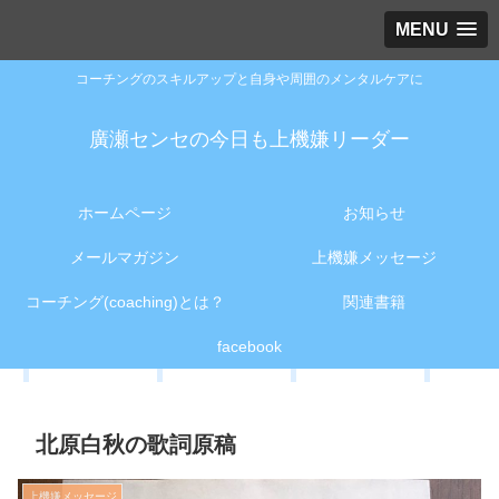
MENU
コーチングのスキルアップと自身や周囲のメンタルケアに
廣瀬センセの今日も上機嫌リーダー
ホームページ
お知らせ
メールマガジン
上機嫌メッセージ
コーチング(coaching)とは？
関連書籍
facebook
北原白秋の歌詞原稿
上機嫌メッセージ