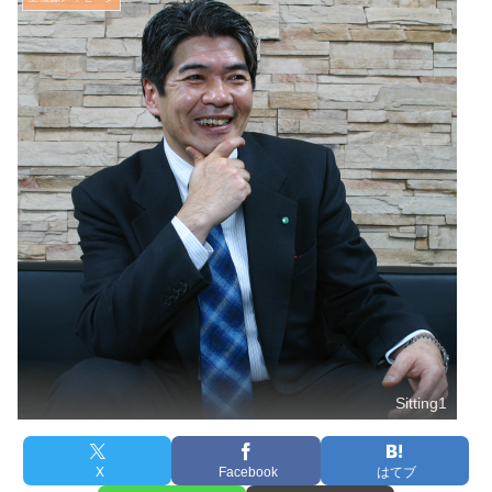
Sitting1
X
Facebook
はてブ