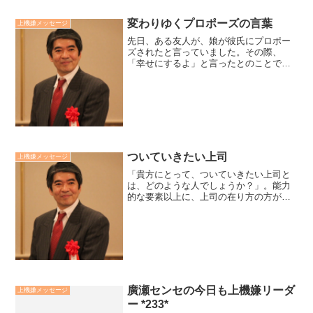
変わりゆくプロポーズの言葉
上機嫌メッセージ
先日、ある友人が、娘が彼氏にプロポー
ズされたと言っていました。その際、
「幸せにするよ」と言ったとのことでし
た。友人は自分は「一緒に苦労してくれ
ないか」とプロポーズしたことを思い出
し、「幸せにする」は嬉しいけど、心配
だとも言いました。廣瀬セン...
ついていきたい上司
上機嫌メッセージ
「貴方にとって、ついていきたい上司と
は、どのような人でしょうか？」。能力
的な要素以上に、上司の在り方の方が大
きいのではないでしょうか。ついていき
たい上司は「貴方という存在を尊重し、
貴方という人、貴方の成功に関心を持っ
てくれた人」ではないでし...
廣瀬センセの今日も上機嫌リーダ
上機嫌メッセージ
ー *233*