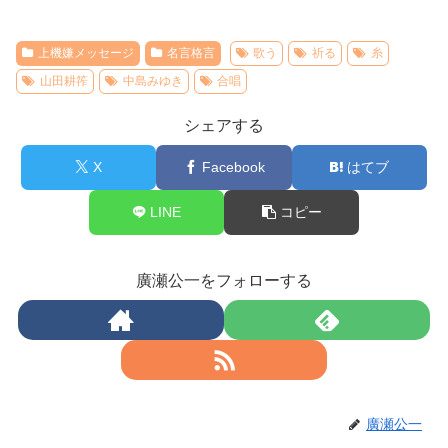
上機嫌メッセージ
名言格言
歌う
祈る
糸
山田耕筰
中島みゆき
合唱
シェアする
X
Facebook
はてブ
LINE
コピー
廣瀬公一をフォローする
廣瀬公一