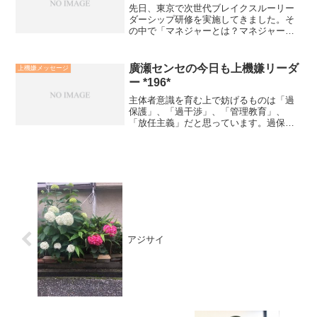
先日、東京で次世代ブレイクスルーリー
ダーシップ研修を実施してきました。そ
の中で「マネジャーとは？マネジャーの
役目とは？」を問いかけました。「マネ
ジャー＝目標達成管理職＋人財育成コー
チ＋チームワークコーディネートそし
廣瀬センセの今日も上機嫌リーダ
上機嫌メッセージ
て、その土台となるハピネス...
ー *196*
主体者意識を育む上で妨げるものは「過
保護」、「過干渉」、「管理教育」、
「放任主義」だと思っています。過保護
は育成対象者を一人立ちを妨げます。過
干渉は対象者をペット化します。管理教
育はロボット化します。放任主義は無責
任体質をもたらしてしまう危...
アジサイ