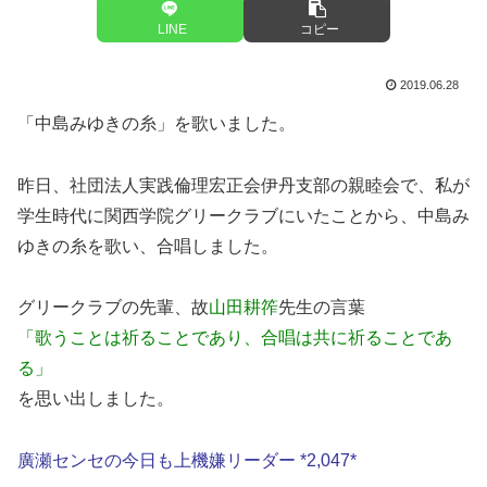
LINE
コピー
2019.06.28
「中島みゆきの糸」を歌いました。
昨日、社団法人実践倫理宏正会伊丹支部の親睦会で、私が
学生時代に関西学院グリークラブにいたことから、中島み
ゆきの糸を歌い、合唱しました。
グリークラブの先輩、故
山田耕筰
先生の言葉
「歌うことは祈ることであり、合唱は共に祈ることであ
る」
を思い出しました。
廣瀬センセの今日も上機嫌リーダー *2,047*