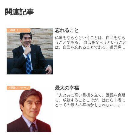
関連記事
忘れること
上機嫌メッセージ
仏道をならうということは、自己をなら
うことである。 自己をならうということ
は、自己を忘れることである。道元禅師
の言葉です。悟りの道は自我意識からの
解放の道だと思い、自我意識は捨てよう
としても、更にそのことに囚われてしま
います。捨てるのではな...
最大の幸福
上機嫌メッセージ
「人と共に高い目標を立て、困難を克服
し、成就することこそが、はたらく者に
とっての最大の幸福かもしれない」。と
思うようになりました。一人では、喜び
あえない。簡単な目標ならば、達成感が
味わいづらい。さらに言うと、そのプロ
セスを全力投球している日...