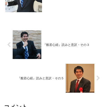
自分自身にとって魅力的な目標を設定
し、日々そのこと...
『般若心経』読みと意訳・その３
『般若心経』読みと意訳・その５
コメント