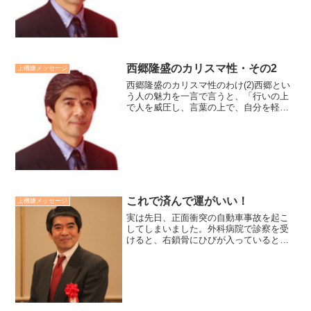
いときもある。狭いときもある。のぼり
もあれば、くだりも...
西郷隆盛のカリスマ性・その2
上機嫌メッセージ
西郷隆盛のカリスマ性のわけ(2)西郷とい
う人の魅力を一言で言うと、「行いの上
で人を威圧し、言葉の上で、自分を軽ん
じた」と思います。大きな業績や責任を
果たしながらも、自らは決して、その善
行を人には語らない。そして、人の好き
嫌いを人に見せず、黙...
これで済んで運がいい！
上機嫌メッセージ
実は先日、正面衝突の自動車事故を起こ
してしまいました。外科病院で診察を受
けると、右鎖骨にひびが入っているとの
診断でした。その際、医師から「あんな
事故で、これくらいで済んで、あんた運
がいいな！」と言って頂きました。幸
い、相手の方も軽症で済みま...