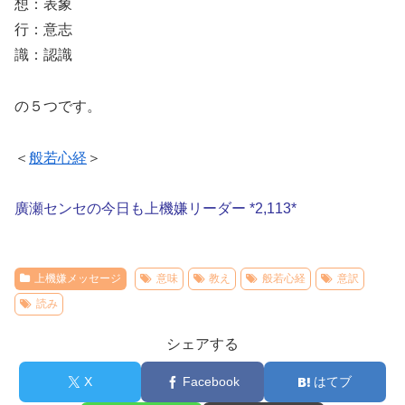
想：表象
行：意志
識：認識
の５つです。
＜
般若心経
＞
廣瀬センセの今日も上機嫌リーダー *2,113*
上機嫌メッセージ
意味
教え
般若心経
意訳
読み
シェアする
X
Facebook
はてブ