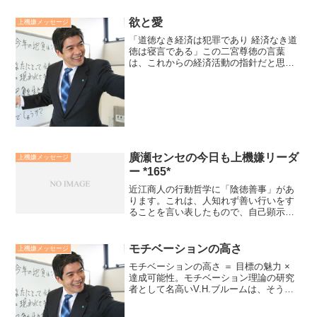
欲と愛
上機嫌メッセージ
「道徳なき経済は犯罪であり 経済なき道
徳は寝言である」この二宮尊徳の言葉
は、これからの経済活動の指針だと思っ
ています。道徳を「愛」、経済を「欲」
という言葉に置き換えて考えてみまし
た。「欲の為の愛は偽善であり、 欲を否
定した愛は、ただの観念論...
廣瀬センセの今日も上機嫌リーダ
上機嫌メッセージ
ー *165*
近江商人の行動哲学に「陰徳善事」があ
ります。これは、人知れず善い行いをす
ることを言い表したもので、自己顕示や
見返りを期待せずに人の為に尽くすこと
です。社会貢献、顧客サービスと言いな
がら、自己顕示欲や見返りを求める心が
モチベーションの高さ
上機嫌メッセージ
見え隠れすることが多いな...
モチベーションの高さ ＝ 目標の魅力 ×
達成可能性。モチベーション理論の研究
者として名高いV.H.ブルームは、そう言
っています。人生に生き甲斐や働き甲斐
をもたらすものは、何だと思いますか？