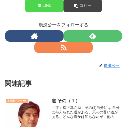
LINE
コピー
廣瀬公一をフォローする
廣瀬公一
関連記事
道 その（１）
上機嫌メッセージ
「道」松下幸之助：その(1)自分には 自分
に与えられた道がある。天与の尊い道が
ある。どんな道かは知らないが、他の人
には歩めない。自分だけしか歩めない、
二度と歩めぬかけがえのないこの道。広