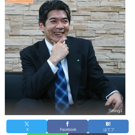
Sitting1
X
Facebook
はてブ