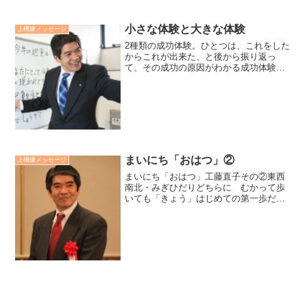
小さな体験と大きな体験
上機嫌メッセージ
2種類の成功体験。ひとつは、これをした
からこれが出来た、と後から振り返っ
て、その成功の原因がわかる成功体験。
これを私は「小さな体験」と呼んでいま
す。もうひとつは、どうして、こんなに
うまくいくのか、その成功の原因がわか
らない成功体験。これを私...
まいにち「おはつ」②
上機嫌メッセージ
まいにち「おはつ」工藤直子その②東西
南北・みぎひだりどちらに むかって歩
いても「きょう」はじめての第一歩だれ
に出会って 笑いかけても「きょう」は
じめての ごあいさつそう思うと なん
だかドキドキだねまいにち「おはつ」ま
いにち あたらしい＜工藤...