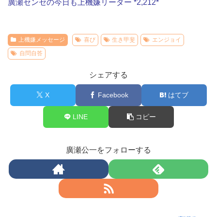
廣瀬センセの今日も上機嫌リーダー *2,212*
上機嫌メッセージ
喜び
生き甲斐
エンジョイ
自問自答
シェアする
X
Facebook
はてブ
LINE
コピー
廣瀬公一をフォローする