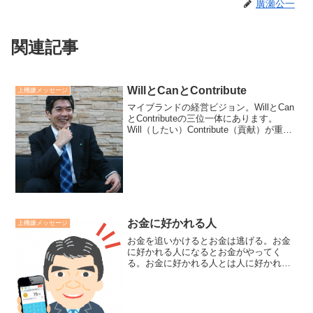
廣瀬公一
関連記事
WillとCanとContribute
上機嫌メッセージ
マイブランドの経営ビジョン。WillとCan
とContributeの三位一体にあります。
Will（したい）Contribute（貢献）が重な
り合った所が理念。WillとCan（能力）が
重なり合った所が才能。CanとContribute
の重な...
お金に好かれる人
上機嫌メッセージ
お金を追いかけるとお金は逃げる。お金
に好かれる人になるとお金がやってく
る。お金に好かれる人とは人に好かれる
人。人に好かれる人には人が集まる。人
が集まる人には情報とチャンスが集ま
る。情報とチャンスを活かす人にはお金
がついてくる。－－－－－ある...