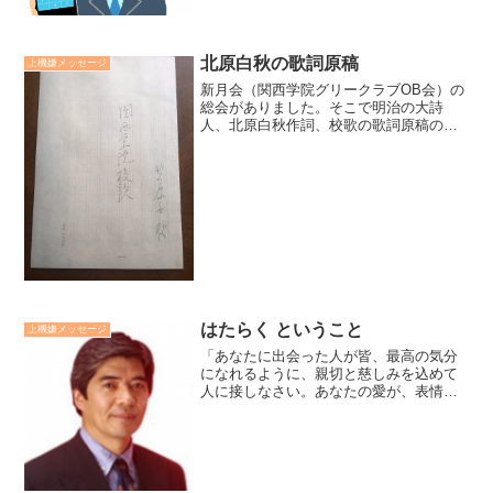
北原白秋の歌詞原稿
上機嫌メッセージ
新月会（関西学院グリークラブOB会）の
総会がありました。そこで明治の大詩
人、北原白秋作詞、校歌の歌詞原稿のコ
ピーをいただきました。白秋の文字から
誠実な人柄と丁寧な仕事振りを感じま
す。- 廣瀬センセの今日も上機嫌リーダー
*1,977 -
はたらく ということ
上機嫌メッセージ
「あなたに出会った人が皆、最高の気分
になれるように、親切と慈しみを込めて
人に接しなさい。あなたの愛が、表情や
眼差し、微笑み、言葉に、現れるように
するのです。いかにいい仕事をしたかよ
りもどれだけ心を込めたかです」。マザ
ー・テレサまさに「働く」...