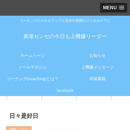
MENU
コーチングのスキルアップと自身や周囲のメンタルケアに
廣瀬センセの今日も上機嫌リーダー
ホームページ
お知らせ
メールマガジン
上機嫌メッセージ
コーチング(coaching)とは？
関連書籍
facebook
日々是好日
上機嫌メッセージ