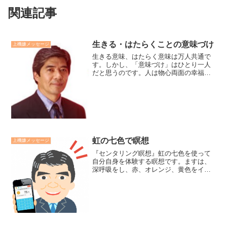
関連記事
生きる・はたらくことの意味づけ
上機嫌メッセージ
生きる意味、はたらく意味は万人共通で
す。しかし、「意味づけ」はひとり一人
だと思うのです。人は物心両面の幸福を
求めて生き、自己実現を目指してはたら
いています。と意味を教えることは出来
ても、「なるほど、そうだ」と納得し実
践し血肉化していく「意味...
虹の七色で瞑想
上機嫌メッセージ
『センタリング瞑想』虹の七色を使って
自分自身を体験する瞑想です。ますは、
深呼吸をし、赤、オレンジ、黄色をイメ
ージし、肉体、感情、思考を鎮める。そ
して、緑、青、紫をイメージし、平和、
愛、智恵を感じる。最後にすみれ色をイ
メージし、真我を体験する...