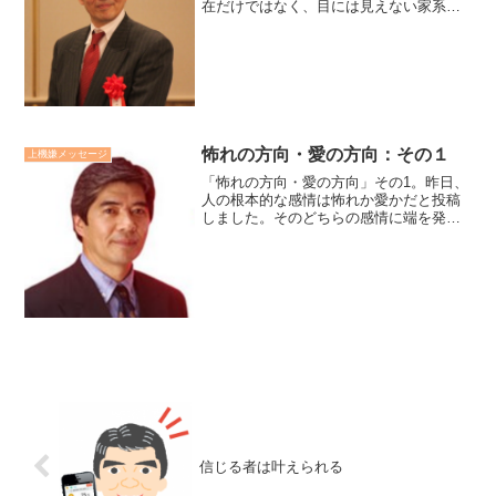
在だけではなく、目には見えない家系や
社会、さらに時空を超えた宇宙大自然と
いう海面下に広がる大きな存在をも含め
たものとして直感しているようです。近
年ブームのバワースポット...
怖れの方向・愛の方向：その１
上機嫌メッセージ
「怖れの方向・愛の方向」その1。昨日、
人の根本的な感情は怖れか愛かだと投稿
しました。そのどちらの感情に端を発し
ているかによって行動や関わり方の方向
が大きく違ってきます。怖れは得ようと
し、愛は与えようとする。怖れは守ろう
とし、愛は自由にしよう...
信じる者は叶えられる