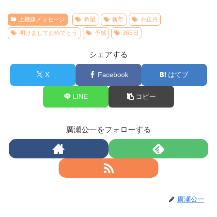
上機嫌メッセージ
希望
新年
お正月
明けましておめでとう
予感
365日
シェアする
X
Facebook
はてブ
LINE
コピー
廣瀬公一をフォローする
廣瀬公一