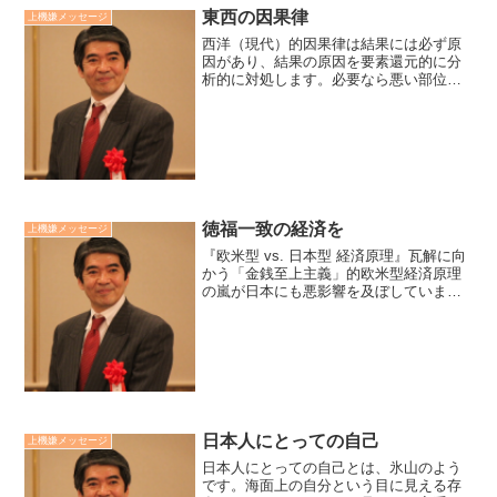
東西の因果律
上機嫌メッセージ
西洋（現代）的因果律は結果には必ず原
因があり、結果の原因を要素還元的に分
析的に対処します。必要なら悪い部位を
手術的に取り除きます。東洋（和魂）は
直接的原因（因）と間接的原因（縁）と
の組み合わせによって様々な結果を生起
すると考えて、漢方的に体...
徳福一致の経済を
上機嫌メッセージ
『欧米型 vs. 日本型 経済原理』瓦解に向
かう「金銭至上主義」的欧米型経済原理
の嵐が日本にも悪影響を及ぼしていま
す。この危機を超える鍵は「徳福一致主
義」的な本来の日本の経済原理を実践す
ることです。「道徳なき経済は犯罪であ
り、経済なき道徳は...
日本人にとっての自己
上機嫌メッセージ
日本人にとっての自己とは、氷山のよう
です。海面上の自分という目に見える存