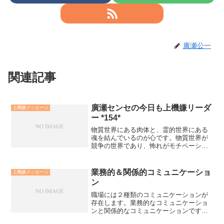
廣瀬公一
関連記事
廣瀬センセの今日も上機嫌リーダ
上機嫌メッセージ
ー *154*
物質世界にある肉体と、霊的世界にある
魂を結んでいるのが心です。物質世界が
競争の世界であり、怖れがモチベーショ
ンです。霊的世界は共生の世界であり、
愛がモチベーションです。それを繋ぐ心
理世界は統合バランスの世界であり、
業務的＆関係的コミュニケーショ
上機嫌メッセージ
「自利利他がモチベーション...
ン
職場には２種類のコミュニケーションが
存在します。業務的なコミュニケーショ
ンと関係的なコミュニケーションです。
業務的なコミュニケーションはホウレン