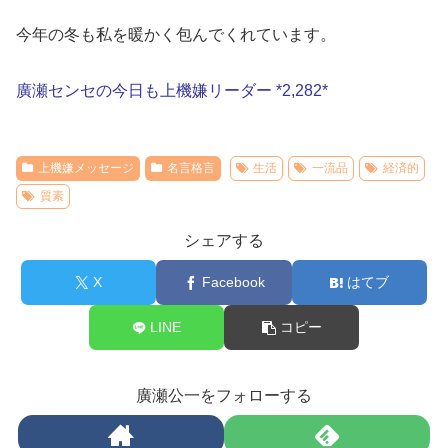
今年の冬も私を暖かく包んでくれています。
廣瀬センセの今日も上機嫌リーダー *2,282*
上機嫌メッセージ
名言格言
生活
一流品
経済的
質素
シェアする
X
Facebook
はてブ
LINE
コピー
廣瀬公一をフォローする