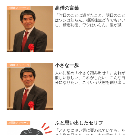
ソウ(報連相)に代表される業務遂行の為の
会話です。そのテーマは正確に伝えるこ
高僧の言葉
上機嫌メッセージ
とです。関係的なコミ...
「昨日のことは過ぎたこと。明日のこと
はワシは知らん。極楽往生どうでもいい
し、精進功徳、ワシはいらん。腹が減っ
たら、飯を食い、眠くなったら、寝るだ
けさ。こういう楽しみあることを、わか
る奴にはわかるけど、おそらく、お前に
は、わかるまい」。ある禅...
小さな一歩
上機嫌メッセージ
大いに望め！小さく踏み出せ！。あれが
欲しい欲しい、これがしたい、こんな自
分になりたい、こういう状態を創り出し
たいと希望することは、生きるエネルギ
ーをくれます。その為の小さくな一歩の
行動習慣は、日常にワクワクをもたらし
ます。小さな一歩は生命エ...
ふと思い出したセリフ
上機嫌メッセージ
「どんなに厚い雲に覆われていても、た