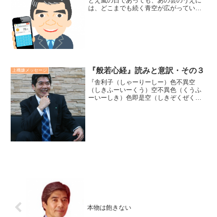
とえ嵐の日であっても、あの雲のうえに
は、どこまでも続く青空が広がっている
のです」随分と前になりましたが、NHK
大河ドラマ「花燃ゆ」に登場した吉田松
蔭のセリフです。こんな力づけのメッセ
ージを発したいものです...
『般若心経』読みと意訳・その３
上機嫌メッセージ
『舎利子（しゃーりーしー）色不異空
（しきふーいーくう）空不異色（くうふ
ーいーしき）色即是空（しきぞくぜく
う）空即是色（くうぞくぜしき）』サー
リーブッタ（ブッダの高弟）、物体は空
体と異ならず、空体も物体と異ならな
い。物はそのまま空、空はそのま...
本物は飽きない