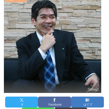
Sitting1
X
Facebook
はてブ