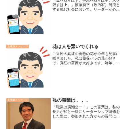
「金を残すは下、事業を残すは中、人を
残すは上。」後藤新平（政治家）混沌と
する現代社会において、リーダーが心し
たい言葉です。お金も大事ですが不安定
です。ビジネスを確立することで安定し
ますが、商品やビジネスモデルはすぐに
模倣されてしまいます。理...
花は人を繋いでくれる
上機嫌メッセージ
ご近所の真紅の薔薇の花が今年も見事に
咲きました。私は薔薇バラの花が好き
で、真紅の薔薇が大好きです。毎年、こ
のご近所の薔薇が咲くのを楽しみにして
います。「素晴らしい薔薇ですね！」と
ご主人に声をかけて以来、親しくなりま
した。薔薇が繋いでくれたご...
私の職業は．．．
上機嫌メッセージ
「職業は廣瀬公一！」この言葉は、私の
長男が私と一緒にリーダーシップ研修を
した際に、参加された方からの質問に答
えたものです。その方は「廣瀬先生は研
修講師、それともコーチ、あるいはトレ