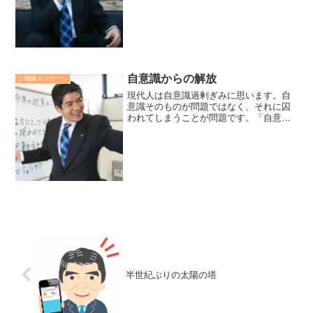
生は、知識を増やす為の学習、「インプ
ットの為のインプット」。社会人は、実
践する為の学習、「アウト...
自意識からの解放
上機嫌メッセージ
現代人は自意識過剰ぎみに思います。自
意識そのものが問題ではなく、それに囚
われてしまうことが問題です。「自意識
に囚われない」ことは簡単ではありませ
ん。王道は、自我を認め、自意識（自
我）に囚われないと自己暗示し、囚われ
ていることにも囚われないこ...
半世紀ぶりの太陽の塔