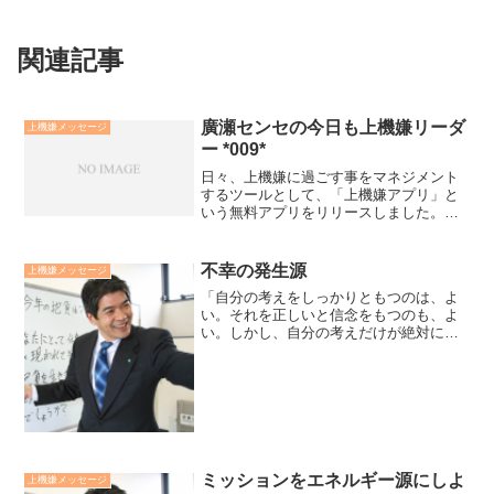
関連記事
廣瀬センセの今日も上機嫌リーダ
上機嫌メッセージ
ー *009*
日々、上機嫌に過ごす事をマネジメント
するツールとして、「上機嫌アプリ」と
いう無料アプリをリリースしました。自
己管理というと何か堅苦しい印象を与え
がちですが、工夫することによって、ゲ
ームの様に楽しく実施できるという考え
不幸の発生源
上機嫌メッセージ
から創りました。楽しいも...
「自分の考えをしっかりともつのは、よ
い。それを正しいと信念をもつのも、よ
い。しかし、自分の考えだけが絶対に正
しいという確信をもつのは、大変によく
ない。これが不幸の発生源となる。」神
学者エラスムス自分の考えに固執すると
独善に陥ります。正しい考...
ミッションをエネルギー源にしよ
上機嫌メッセージ