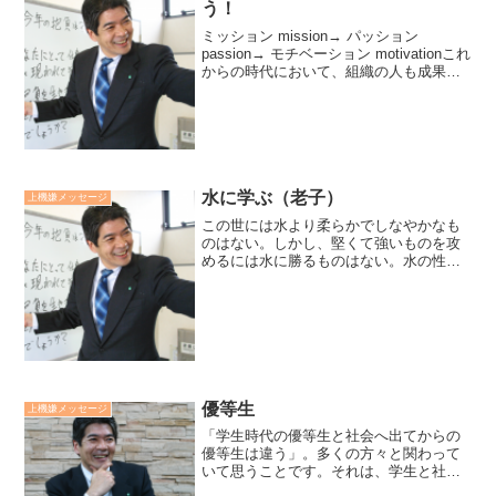
う！
ミッション mission→ パッション
passion→ モチベーション motivationこれ
からの時代において、組織の人も成果も
活気づける上機嫌リーダーのエネルギー
の流れです。もはや、駆り立てるだけの
モチベーションではこれからの時代...
水に学ぶ（老子）
上機嫌メッセージ
この世には水より柔らかでしなやかなも
のはない。しかし、堅くて強いものを攻
めるには水に勝るものはない。水の性質
を変えるものなどないからだ。柔軟なも
のが堅固なものに勝つ。そのことは世の
誰もが知っているが、それを行えるもの
は少ない。「その通りです...
優等生
上機嫌メッセージ
「学生時代の優等生と社会へ出てからの
優等生は違う」。多くの方々と関わって
いて思うことです。それは、学生と社会
人の学習の目的が違うからでしょう。学