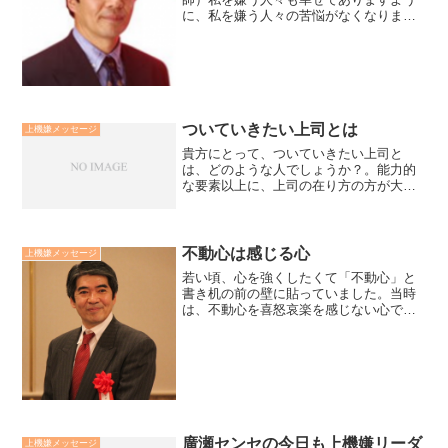
に、私を嫌う人々の苦悩がなくなります
ように、私を嫌う人々の願いごとが叶え
られますよう、私を嫌う人々にも悟りの
光が現れますよう、生きとし生けるもの
全てが幸せでありますように...
ついていきたい上司とは
上機嫌メッセージ
貴方にとって、ついていきたい上司と
は、どのような人でしょうか？。能力的
な要素以上に、上司の在り方の方が大き
いのではないでしょうか。ついていきた
い上司は「貴方という存在を尊重し、貴
方という人、貴方の成功に関心を持って
くれた人」ではないでしょう...
不動心は感じる心
上機嫌メッセージ
若い頃、心を強くしたくて「不動心」と
書き机の前の壁に貼っていました。当時
は、不動心を喜怒哀楽を感じない心であ
るかのように錯覚していました。現在
は、強い心とは感じる心であり、「喜び
過ぎない」「落ち込み過ぎない」気づき
復元力あるしなやかな心と考...
廣瀬センセの今日も上機嫌リーダ
上機嫌メッセージ