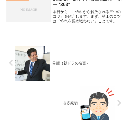
ー *363*
本日から、「怖れから解放される三つの
コツ」を紹介します。まず、第１のコツ
は「怖れを認め戦わない」ことです。怖
れを隠そうとか抑えこもうとすればする
ほで怖れに囚われます。人間はＤＮＡレ
ベルで恐怖心は組み込まれているいま
す。だから、「～に怖れてい...
希望（朝ドラの名言）
老婆親切