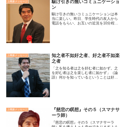
駆け引きの無いコミュニケーショ
上機嫌メッセージ
ン
駆け引きの無いコミュニケーションは本
当に楽しい。昨日、学生時代の友人から
電話をもらい、お互いの近況を10分程伝
え合いました。電話中も、その後しばら
くは楽しい気分が続きました。駆け引き
の無いコミュニケーションとは、裏に損
得勘定や見返りを得たり...
知之者不如好之者、好之者不如楽
上機嫌メッセージ
之者
「之を知る者は之を好む者に如かず。之
を好む者は之を楽しむ者に如かず」（論
語）何かを知っているということは好む
のには及ばない。好むというのは楽しむ
のには及ばない。仕事でも学習でも人生
でも、そうではないでしょうか。まず知
り、次に好きになり、そし...
『慈悲の瞑想』その５（スマナサ
上機嫌メッセージ
ーラ師）
『慈悲の瞑想』その５（スマナサーラ
師）私を嫌う人々も幸せでありますよう