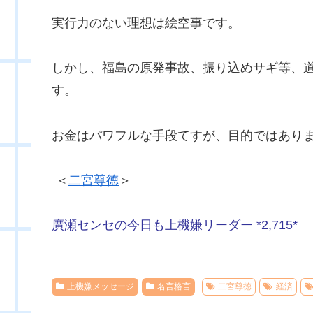
実行力のない理想は絵空事です。
しかし、福島の原発事故、振り込めサギ等、
す。
お金はパワフルな手段てすが、目的ではあり
＜
二宮尊徳
＞
廣瀬センセの今日も上機嫌リーダー *2,715*
上機嫌メッセージ
名言格言
二宮尊徳
経済