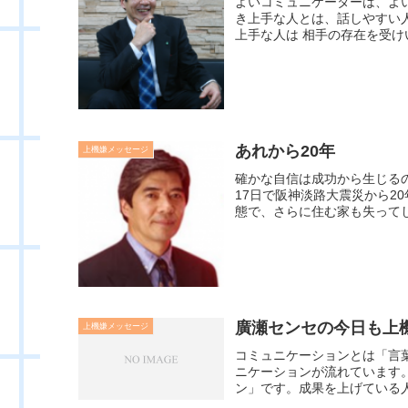
よいコミュニケーターは、よ
き上手な人とは、話しやすい
上手な人は 相手の存在を受けい
あれから20年
上機嫌メッセージ
確かな自信は成功から生じる
17日で阪神淡路大震災から2
態で、さらに住む家も失ってし
廣瀬センセの今日も上機嫌
上機嫌メッセージ
コミュニケーションとは「言
ニケーションが流れています
ン」です。成果を上げている人