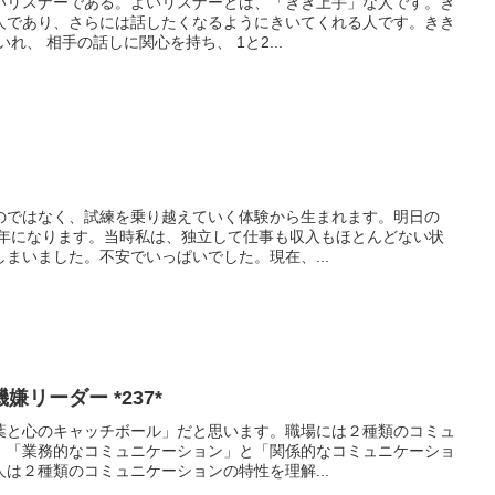
いリスナーである。よいリスナーとは、「きき上手」な人です。き
人であり、さらには話したくなるようにきいてくれる人です。きき
れ、 相手の話しに関心を持ち、 1と2...
のではなく、試練を乗り越えていく体験から生まれます。明日の
0年になります。当時私は、独立して仕事も収入もほとんどない状
まいました。不安でいっぱいでした。現在、...
リーダー *237*
葉と心のキャッチボール」だと思います。職場には２種類のコミュ
。「業務的なコミュニケーション」と「関係的なコミュニケーショ
は２種類のコミュニケーションの特性を理解...