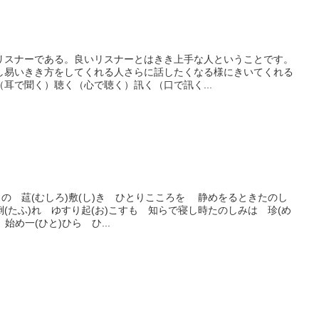
リスナーである。良いリスナーとはきき上手な人ということです。
し易いきき方をしてくれる人さらに話したくなる様にきいてくれる
耳で聞く）聴く（心で聴く）訊く（口で訊く...
りの 莚(むしろ)敷(し)き ひとりこころを 静めをるときたのし
(たふ)れ ゆすり起(お)こすも 知らで寝し時たのしみは 珍(め
始め一(ひと)ひら ひ...