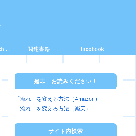
ー
コーチング(coaching)とは？
関連書籍
facebook
是非、お読みください！
「流れ」を変える方法（Amazon）
「流れ」を変える方法（楽天）
サイト内検索