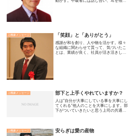
動かず。中級者には話し合い、耳を傾
け、承認し、任せてやらねば、人は育た
ず。上級者にはやっている、姿を感謝
で、見守って、信頼せねば、人は実ら
ず。成長段階に応じて、指導法を変...
「笑顔」と「ありがとう」
上機嫌メッセージ
感謝が和を創り、人や物を活かす。様々
な組織に関わらせて貰って、気づいたこ
とは、業績が良く、社員が活き活きして
いる組織ほど、「笑顔」と「ありがと
う」が多い。そういう組織の機材は故障
も少なく長持ちです。逆の組織は、業績
が悪いから、笑顔や感謝が出...
部下と上手くやれていますか？
上機嫌メッセージ
人は"自分が大事にしている事を大事にし
てくれる"他人のことを大事にします。部
下がついていきたいと思う上司の共通点
は、部下を全人格的に掴んでいることで
す。部下のフルネームを言えますか？部
下の誕生日を知っていますか？部下の家
族構成、趣味、夢を知...
安らぎは愛の産物
上機嫌メッセージ