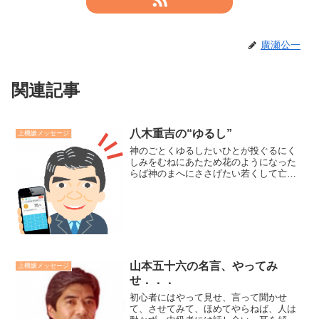
廣瀬公一
関連記事
八木重吉の“ゆるし”
上機嫌メッセージ
神のごとくゆるしたいひとが投ぐるにく
しみをむねにあたため花のようになった
らば神のまへにささげたい若くして亡く
なったキリスト教詩人、八木重吉の“ゆる
し”という詩です。私はキリスト教徒では
ありませんが、この詩の奥にある八木重
吉の心が強く優しく伝...
山本五十六の名言、やってみ
上機嫌メッセージ
せ．．．
初心者にはやって見せ、言って聞かせ
て、させてみて、ほめてやらねば、人は