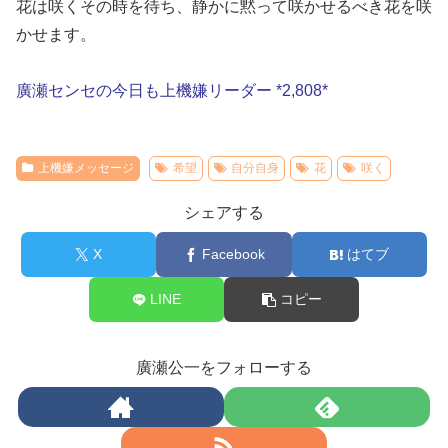
花は咲くその時を待ち、静かに黙って咲かせるべき花を咲
かせます。
廣瀬センセの今日も上機嫌リーダー *2,808*
上機嫌メッセージ
希望
自分自身
花
咲く
シェアする
X
Facebook
はてブ
LINE
コピー
廣瀬公一をフォローする