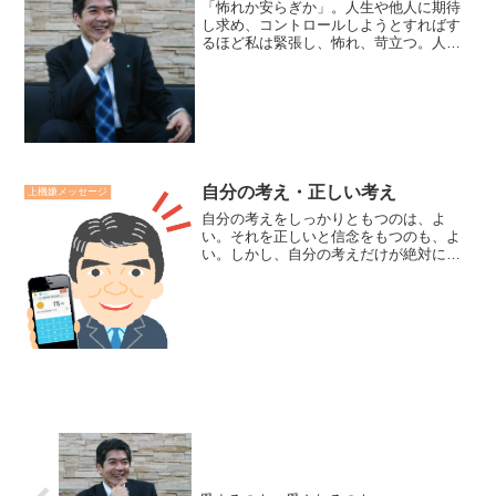
「怖れか安らぎか」。人生や他人に期待
し求め、コントロールしようとすればす
るほど私は緊張し、怖れ、苛立つ。人生
や他人を受け入れ、感謝し、ゆるし、思
いやればやるほど私は落ち着き、満たさ
れ、やすらぐ。怖れは自我の産物、安ら
ぎは愛の産物です。廣瀬セ...
自分の考え・正しい考え
上機嫌メッセージ
自分の考えをしっかりともつのは、よ
い。それを正しいと信念をもつのも、よ
い。しかし、自分の考えだけが絶対に正
しいという確信をもつのは、大変によく
ない。これが不幸の発生源となる。【神
学者エラスムス】自分の考えに固執する
と独善に陥ります。正しい考...