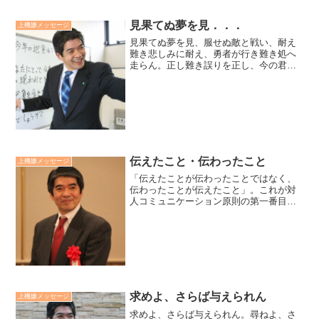
見果てぬ夢を見．．．
上機嫌メッセージ
見果てぬ夢を見、服せぬ敵と戦い、耐え
難き悲しみに耐え、勇者が行き難き処へ
走らん。正し難き誤りを正し、今の君よ
りもより善くあらんとし、腕が疲れ増す
とも挑み、届かぬ星に届かんとする！こ
れが、あの星に従い私が追い求めるこ
と！たとえどれほど望み無く...
伝えたこと・伝わったこと
上機嫌メッセージ
「伝えたことが伝わったことではなく、
伝わったことが伝えたこと」。これが対
人コミュニケーション原則の第一番目で
す。この原則を意識しているだけで、数
段コミュニケーション能力はアップしま
す。伝わることを意識すると、言葉の理
解に重きをおく左脳、非言...
求めよ、さらば与えられん
上機嫌メッセージ
求めよ、さらば与えられん。尋ねよ、さ