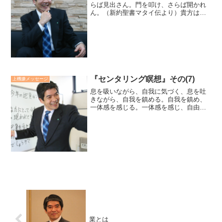
らば見出さん。門を叩け、さらば開かれ
ん。（新約聖書マタイ伝より）貴方はこ
の言葉をどの様に受けとめていますか？
この言葉が真実か否かの議論よりも、
「肯定するか否定するか」「考えている
だけか実践しているか」です...
『センタリング瞑想』その(7)
上機嫌メッセージ
息を吸いながら、自我に気づく、息を吐
きながら、自我を鎮める。自我を鎮め、
一体感を感じる。一体感を感じ、自由が
溢れ出てくる。紫色を思い浮かべなが
ら、瞑想します。自由を妨げているもの
は、自我意識であることをより善く知り
ます。廣瀬センセの今日も上...
業とは