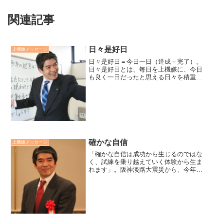
関連記事
日々是好日
上機嫌メッセージ
日々是好日＝今日一日（達成＋完了）。
日々是好日とは、毎日を上機嫌に、今日
も良く一日だったと思える日々を積重ね
ていくことです。その鍵の一つは、今日
できることはやりきったという達成感、
もう一つの鍵は、後味の悪い気分を残さ
ない完了感です。良い一年...
確かな自信
上機嫌メッセージ
「確かな自信は成功から生じるのではな
く、試練を乗り越えていく体験から生ま
れます」。阪神淡路大震災から、今年で
27年になります。当時、独立して仕事も
収入もほとんどない状態で、さらに住む
家も失ってしまいました。不安でいっぱ
いでした。現在、試練を...