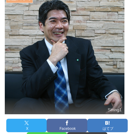
Sitting1
X
Facebook
はてブ