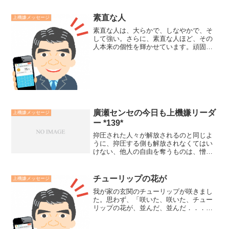
素直な人
上機嫌メッセージ
素直な人は、大らかで、しなやかで、そ
して強い。さらに、素直な人ほど、その
人本来の個性を輝かせています。頑固な
人は、硬いけど、案外ともろいもので
す。俺が、私が、自分が、と我に囚われ
ていると、自分も周りも息苦しくしてし
まいます。そして、本来の個...
廣瀬センセの今日も上機嫌リーダ
上機嫌メッセージ
ー *139*
抑圧された人々が解放されるのと同じよ
うに、抑圧する側も解放されなくてはい
けない、他人の自由を奪うものは、憎し
みの囚人であり、偏見と小心さの檻に閉
じ込められている。抑圧する側も抑圧さ
れる側も、人間性を奪われている点では
チューリップの花が
上機嫌メッセージ
変わりない。（故ネルソン...
我が家の玄関のチューリップが咲きまし
た。思わず、「咲いた、咲いた、チュー
リップの花が、並んだ、並んだ．．．」
と童謡が出てきました。やっぱり、花は
いいものですね。廣瀬センセの今日も上