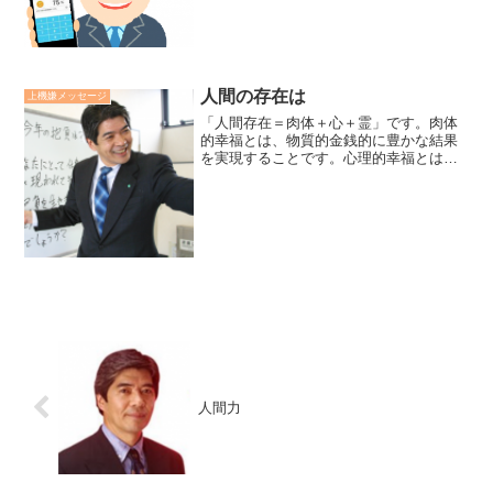
機嫌リーダー *2,330*
人間の存在は
上機嫌メッセージ
「人間存在＝肉体＋心＋霊」です。肉体
的幸福とは、物質的金銭的に豊かな結果
を実現することです。心理的幸福とは、
不快を減らし快をより多く味わうことを
意味します。霊的幸福とは、様々な試練
を積極的に乗り越えて成長していくこと
です。真に幸福な人生とは...
人間力