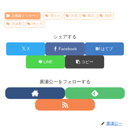
上機嫌メッセージ
豊かさ
幸運
概念
感情
周波数
考え方
シェアする
X
Facebook
はてブ
LINE
コピー
廣瀬公一をフォローする
廣瀬公一