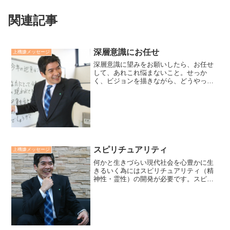
関連記事
深層意識にお任せ
上機嫌メッセージ
深層意識に望みをお願いしたら、お任せ
して、あれこれ悩まないこと。せっか
く、ビジョンを描きながら、どうやって
達成しようとあれこれ考え、上手くいか
なったどうしようなどと心配する人がい
ます。どうやってという方法も含め、深
層意識にお任せすればいいの...
スピリチュアリティ
上機嫌メッセージ
何かと生きづらい現代社会を心豊かに生
きるいく為にはスピリチュアリティ（精
神性・霊性）の開発が必要です。スピリ
チュアリティとは、スウェーデンボルグ
（18世紀の科学者）が提唱し始めまし
た。魂や宇宙、大自然との見えないつな
がりや叡智を直感し、信頼...