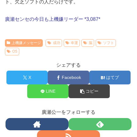
ト、欠乏ソフトの人だらけです。
廣瀬センセの今日も上機嫌リーダー *3,087*
上機嫌メッセージ
成功
幸運
脳
ソフト
OS
シェアする
X
Facebook
はてブ
LINE
コピー
廣瀬公一をフォローする