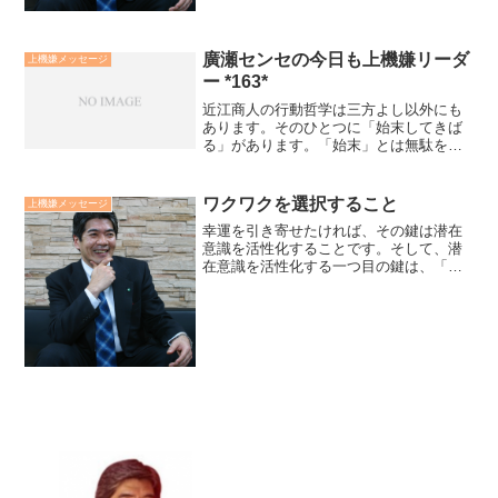
廣瀬センセの今日も上機嫌リーダ
上機嫌メッセージ
ー *163*
近江商人の行動哲学は三方よし以外にも
あります。そのひとつに「始末してきば
る」があります。「始末」とは無駄をせ
ずに倹約することですが、単なるケチと
はちがいます。必要とし本当によいもの
は高くても大切に長く使っていけば決し
ワクワクを選択すること
上機嫌メッセージ
て無駄ではないと考えます...
幸運を引き寄せたければ、その鍵は潜在
意識を活性化することです。そして、潜
在意識を活性化する一つ目の鍵は、「ワ
クワクを選択すること」です。ワクワク
を選択するとは「自分自身がいい気分に
なる行為、言葉、考え方を選択していく
こと」です。人は無意識に...