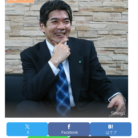
Sitting1
X
Facebook
はてブ