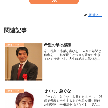
廣瀬公一
関連記事
希望の母は感謝
上機嫌メッセージ
今、現実に感謝と喜びを。 未来に希望と
信念を。これが現在と未来を豊かに生き
ていく指針です。人生は感謝に気づき持
てるようにと流れていきます。だから、
現状に不満な気持ちを持ち続けている
と、その不満な現状さえも後で有り難か
ったと思うことになりがち...
せくな、急ぐな
上機嫌メッセージ
『せくな、急ぐな、来世もあるぞ』。107
歳で天寿を全うするまで作品を彫り続け
た彫刻家、平櫛田中（ひらくし でんち