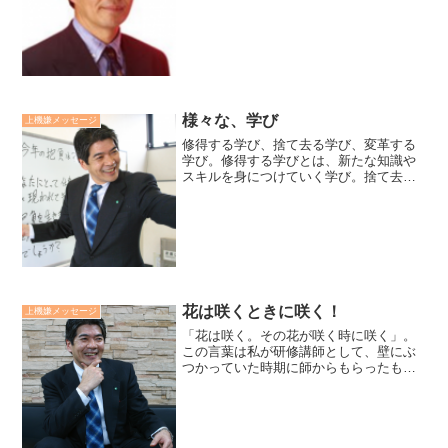
ゅう）の言葉です。彼の作品には、幼児
がまるで生きていて、今にも動き出しそ
うな、まさに生死を超越した作品があり
ます。翁はあの世でも...
様々な、学び
上機嫌メッセージ
修得する学び、捨て去る学び、変革する
学び。修得する学びとは、新たな知識や
スキルを身につけていく学び。捨て去る
学びとは、制限的固定観念等に気づき手
放していく学び。統合する学びとは、自
分自身のコアコンピタンスを自覚し、よ
り効果的に発揮できるよう...
花は咲くときに咲く！
上機嫌メッセージ
「花は咲く。その花が咲く時に咲く」。
この言葉は私が研修講師として、壁にぶ
つかっていた時期に師からもらったもの
です。人は目に見える結果や変化がでな
い時、焦り、自分が何もしていないかの
ように思いがちです。しかし、そんな時
こそ、花と同様に地面の下...