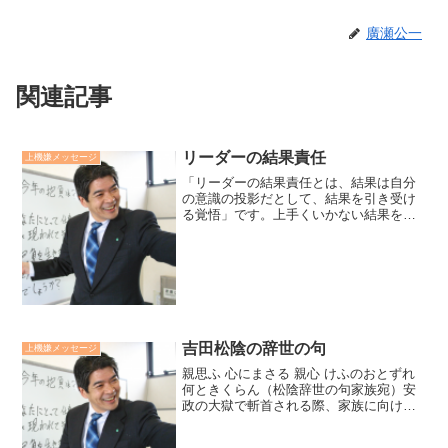
廣瀬公一
関連記事
リーダーの結果責任
上機嫌メッセージ
「リーダーの結果責任とは、結果は自分
の意識の投影だとして、結果を引き受け
る覚悟」です。上手くいかない結果を、
他人や周りのせいにするようなリーダー
に決して人はついていきません。欧米人
はリーダーに能力を期待し、日本人はリ
ーダーに能力以上に覚悟を...
吉田松陰の辞世の句
上機嫌メッセージ
親思ふ 心にまさる 親心 けふのおとずれ
何ときくらん（松陰辞世の句家族宛）安
政の大獄で斬首される際、家族に向けて
詠んだ句です。親への恩を人一倍感じ
て、親思いだった松陰。斬首される今朝