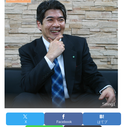
Sitting1
X
Facebook
はてブ