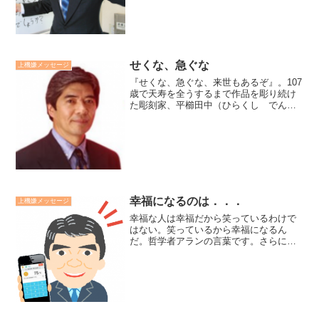
を、両親はどんな気持ちで向けているん
だろうかと詠む松陰の...
せくな、急ぐな
上機嫌メッセージ
『せくな、急ぐな、来世もあるぞ』。107
歳で天寿を全うするまで作品を彫り続け
た彫刻家、平櫛田中（ひらくし でんち
ゅう）の言葉です。彼の作品には、幼児
がまるで生きていて、今にも動き出しそ
うな、まさに生死を超越した作品があり
ます。翁はあの世でも...
幸福になるのは．．．
上機嫌メッセージ
幸福な人は幸福だから笑っているわけで
はない。笑っているから幸福になるん
だ。哲学者アランの言葉です。さらに
「本当を言えば、上機嫌など存在しない
のだ。気分というものは、正確に言え
ば、いつも悪いものだ。だから、幸福と
はすべて、意志と自己克服による...