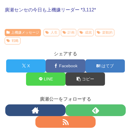
廣瀬センセの今日も上機嫌リーダー *3,112*
上機嫌メッセージ
人生
計画
成就
楽観的
戦略
シェアする
X
Facebook
はてブ
LINE
コピー
廣瀬公一をフォローする