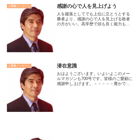
感謝の心で人を見上げよう
上機嫌メッセージ
人を蹴落としてでも上位に立とうとする
勝者より、感謝の心で人を見上げる敗者
の方がいい。高学歴で頭も良く能力も高
いにも関わらず、社員が定着せず、業務
的に不安定な起業経営者から、その原因
の相談された時に、私の口から出た言葉
です。過剰な勝利への囚わ...
潜在意識
上機嫌メッセージ
おはようございます。いよいよこのメー
ルマガジンも700号です。皆様のご愛顧に
感謝申し上げます。－－－－－豊かで幸
福に人生を生きる鍵は潜在意識の特性を
理解し、活用していくことです。仏教的
には「潜在意識＝阿頼耶識（あらやし
き）＋末那識（まなしき...