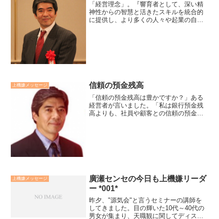
「経営理念」。『響育者として、深い精
神性からの智慧と活きたスキルを統合的
に提供し、より多くの人々や起業の自己
実現をサポートする事業を通して、感動
の人生を生きていきます。』私のマイプ
ランド経営理念です。経営理念とは、自
分自身のミッションとコア...
信頼の預金残高
上機嫌メッセージ
「信頼の預金残高は豊かですか？」ある
経営者が言いました。「私は銀行預金残
高よりも、社員や顧客との信頼の預金残
高の方が気になる」と。彼は信頼される
ことはお金以上に重要な財産だと伝えて
くれました。家族、職場の人、さらに自
分自身との信頼残高は豊か...
廣瀬センセの今日も上機嫌リーダ
上機嫌メッセージ
ー *001*
昨夕、"源気会"と言うセミナーの講師を
してきました。目の輝いた10代～40代の
男女が集まり、天職観に関してディスカ