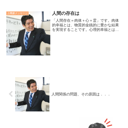
ッションするなどし、充実した時間を過
ごしました。WillとCanとContributeの重
なり合っているところが「あなたの使
人間の存在は
上機嫌メッセージ
命...
「人間存在＝肉体＋心＋霊」です。肉体
的幸福とは、物質的金銭的に豊かな結果
を実現することです。心理的幸福とは、
不快を減らし快をより多く味わうことを
意味します。霊的幸福とは、様々な試練
を積極的に乗り越えて成長していくこと
です。真に幸福な人生とは...
人間関係の問題、その原因は．．．