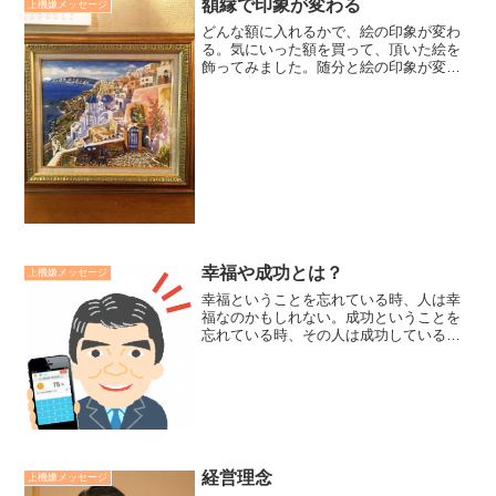
額縁で印象が変わる
上機嫌メッセージ
どんな額に入れるかで、絵の印象が変わ
る。気にいった額を買って、頂いた絵を
飾ってみました。随分と絵の印象が変わ
って見えました。人生の出来事も、どん
な額に入れて見るかで、印象が変わって
いくのだと思います。廣瀬センセの今日
も上機嫌リーダー *2,...
幸福や成功とは？
上機嫌メッセージ
幸福ということを忘れている時、人は幸
福なのかもしれない。成功ということを
忘れている時、その人は成功しているの
かもしれない。幸福も成功も理屈や概念
ではなく、生き方や実践の中でこそ、体
験するものでしょう。幸福は感謝の実践
に、成功は眼前のことにベ...
経営理念
上機嫌メッセージ