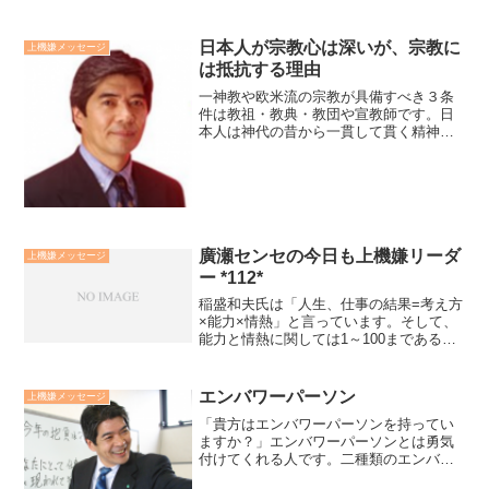
日本人が宗教心は深いが、宗教に
上機嫌メッセージ
は抵抗する理由
一神教や欧米流の宗教が具備すべき３条
件は教祖・教典・教団や宣教師です。日
本人は神代の昔から一貫して貫く精神は
「神道（しんとう）」でした。神道には
教祖も教典も教団や宣教師もいません。
神道は日本人の心の故郷であり精神文化
です。廣瀬センセの今日も...
廣瀬センセの今日も上機嫌リーダ
上機嫌メッセージ
ー *112*
稲盛和夫氏は「人生、仕事の結果=考え方
×能力×情熱」と言っています。そして、
能力と情熱に関しては1～100まである。
当然、能力も情熱も点数の高いほど結果
は大きくなる。考え方に関しては－100～
＋100まであると言い、考え方によって結
エンバワーパーソン
上機嫌メッセージ
果はプラ...
「貴方はエンバワーパーソンを持ってい
ますか？」エンバワーパーソンとは勇気
付けてくれる人です。二種類のエンバワ
ーパーソンを持つことをお勧めします。