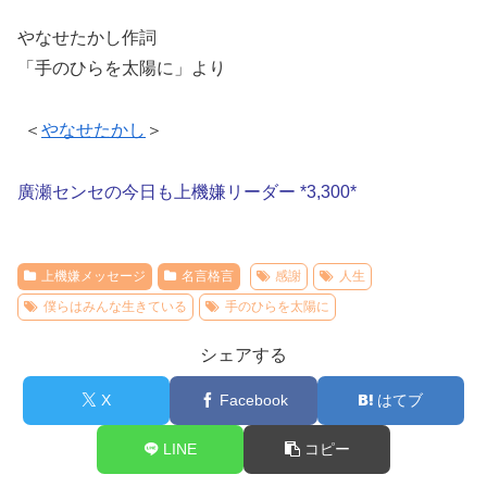
やなせたかし作詞
「手のひらを太陽に」より
＜
やなせたかし
＞
廣瀬センセの今日も上機嫌リーダー *3,300*
上機嫌メッセージ
名言格言
感謝
人生
僕らはみんな生きている
手のひらを太陽に
シェアする
X
Facebook
はてブ
LINE
コピー