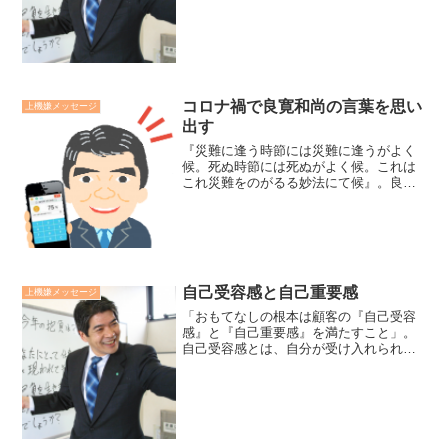
貴方の夢を勇気付けてくれる人と貴方の
苦しみをわかってくれる人です。同一人
物が貴方にとって、２種類...
コロナ禍で良寛和尚の言葉を思い
上機嫌メッセージ
出す
『災難に逢う時節には災難に逢うがよく
候。死ぬ時節には死ぬがよく候。これは
これ災難をのがるる妙法にて候』。良寛
和尚の言葉です。コロナで大騒ぎしてい
る今、しみる言葉に思えませんか。＜良
寛禅師＞廣瀬センセの今日も上機嫌リー
ダー *2,390*
自己受容感と自己重要感
上機嫌メッセージ
「おもてなしの根本は顧客の『自己受容
感』と『自己重要感』を満たすこと」。
自己受容感とは、自分が受け入れられて
いる実感。自己重要感とは、自分が重要
視されている実感。自己受容感は先に、
微笑むこと、挨拶すること、言葉かけを
実践し、自己重要感は「あ...