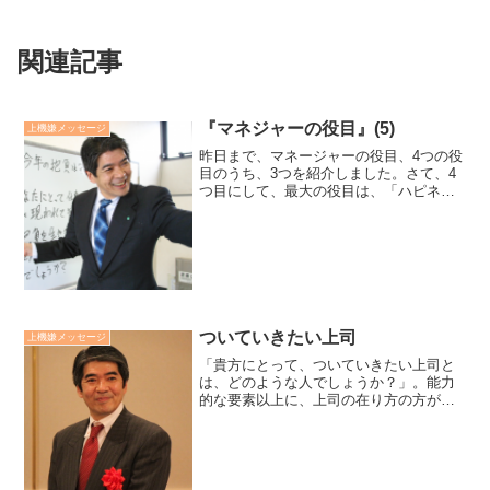
関連記事
『マネジャーの役目』(5)
上機嫌メッセージ
昨日まで、マネージャーの役目、4つの役
目のうち、3つを紹介しました。さて、4
つ目にして、最大の役目は、「ハピネス
人間力モデル」であることです。それ
は、「自分も他者も幸福になっていく方
向に向かって、人間力を高め磨き続けて
いくより善き生き方モデ...
ついていきたい上司
上機嫌メッセージ
「貴方にとって、ついていきたい上司と
は、どのような人でしょうか？」。能力
的な要素以上に、上司の在り方の方が大
きいのではないでしょうか。ついていき
たい上司は「貴方という存在を尊重し、
貴方という人、貴方の成功に関心を持っ
てくれた人」ではないでし...