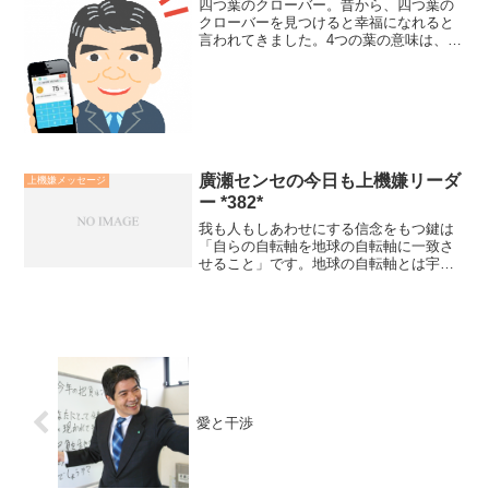
四つ葉のクローバー。昔から、四つ葉の
クローバーを見つけると幸福になれると
言われてきました。4つの葉の意味は、ウ
キペディアでは「希望」「誠実」「愛
情」「幸運」と書かれていました。NHK-
BSで再放送中の"べっぴんさん"では、そ
れを「勇気」「愛...
廣瀬センセの今日も上機嫌リーダ
上機嫌メッセージ
ー *382*
我も人もしあわせにする信念をもつ鍵は
「自らの自転軸を地球の自転軸に一致さ
せること」です。地球の自転軸とは宇
宙・大自然の摂理のことです。それを
「原則」とよんでいます。「原則とは人
間の社会的活動の中で、多くの場合にあ
てはまる基本的な規則や法則 ...
愛と干渉