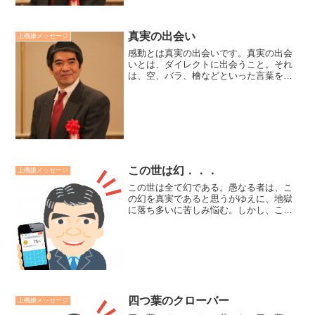
真実の出会い
上機嫌メッセージ
感動とは真実の出会いです。真実の出会
いとは、ダイレクトに出会うこと。それ
は、空、バラ、檜などといった言葉を介
入せずに自然と出会うことです。その
時、自分と自然はひとつです。真実の出
会いとは、無防備に出会うことです。批
評や思惑や打算や立場を越え...
この世は幻．．．
上機嫌メッセージ
この世は全て幻である。愚なる者は、こ
の幻を真実であると思うがゆえに、地獄
に落ち多いに苦しみ悩む。しかし、この
幻を離れて、また違った真実の世という
ものがあるわけではない。この幻の世の
中にあって、幻を幻と知って生きている
がゆえに、賢者は悩むこと...
四つ葉のクローバー
上機嫌メッセージ