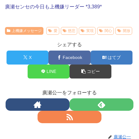
廣瀬センセの今日も上機嫌リーダー *3,389*
上機嫌メッセージ
愛
慈悲
実現
関心
開放
シェアする
X
Facebook
はてブ
LINE
コピー
廣瀬公一をフォローする
廣瀬公一