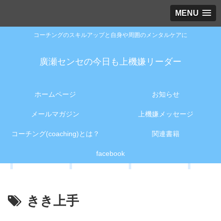
MENU
コーチングのスキルアップと自身や周囲のメンタルケアに
廣瀬センセの今日も上機嫌リーダー
ホームページ
お知らせ
メールマガジン
上機嫌メッセージ
コーチング(coaching)とは？
関連書籍
facebook
きき上手