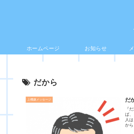
ホームページ
お知らせ
だから
だ
上機嫌メッセージ
『だ
ば、
人は
から