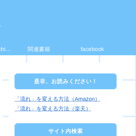
ー
コーチング(coaching)とは？
関連書籍
facebook
是非、お読みください！
「流れ」を変える方法（Amazon）
「流れ」を変える方法（楽天）
サイト内検索