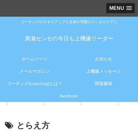
MENU
コーチングのスキルアップと自身や周囲のメンタルケアに
廣瀬センセの今日も上機嫌リーダー
ホームページ
お知らせ
メールマガジン
上機嫌メッセージ
コーチング(coaching)とは？
関連書籍
facebook
とらえ方