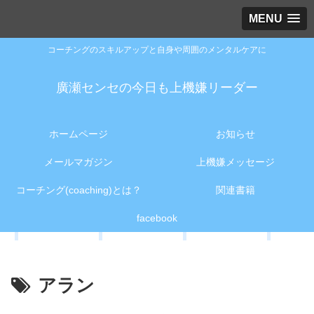
MENU
コーチングのスキルアップと自身や周囲のメンタルケアに
廣瀬センセの今日も上機嫌リーダー
ホームページ
お知らせ
メールマガジン
上機嫌メッセージ
コーチング(coaching)とは？
関連書籍
facebook
アラン