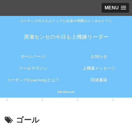
MENU
コーチングのスキルアップと自身や周囲のメンタルケアに
廣瀬センセの今日も上機嫌リーダー
ホームページ
お知らせ
メールマガジン
上機嫌メッセージ
コーチング(coaching)とは？
関連書籍
facebook
ゴール