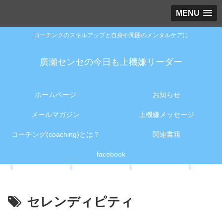
MENU
コーチングのスキルアップと自身や周囲のメンタルケアに
廣瀬センセの今日も上機嫌リーダー
ホームページ
お知らせ
メールマガジン
上機嫌メッセージ
コーチング(coaching)とは？
関連書籍
facebook
セレンディピティ