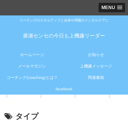
MENU
コーチングのスキルアップと自身や周囲のメンタルケアに
廣瀬センセの今日も上機嫌リーダー
ホームページ
お知らせ
メールマガジン
上機嫌メッセージ
コーチング(coaching)とは？
関連書籍
facebook
タイプ