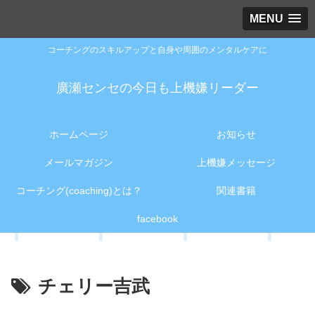
MENU
コーチングのスキルアップと自身や周囲のメンタルケアに
廣瀬センセの今日も上機嫌リーダー
ホームページ
お知らせ
メールマガジン
上機嫌メッセージ
コーチング(coaching)とは？
関連書籍
facebook
チェリー吉武