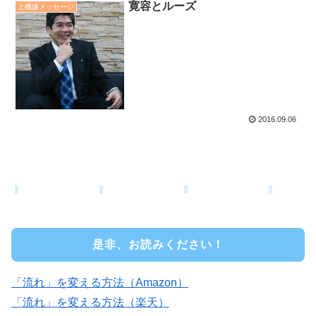
寛容とルーズ
上機嫌メッセージ
2016.09.06
是非、お読みください！
「流れ」を変える方法（Amazon）
「流れ」を変える方法（楽天）