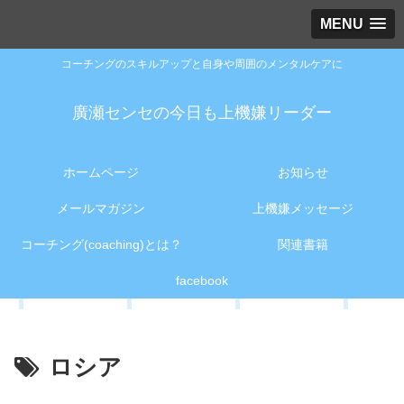
MENU
コーチングのスキルアップと自身や周囲のメンタルケアに
廣瀬センセの今日も上機嫌リーダー
ホームページ
お知らせ
メールマガジン
上機嫌メッセージ
コーチング(coaching)とは？
関連書籍
facebook
ロシア