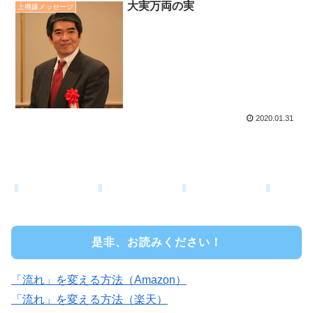
大実万両の実
上機嫌メッセージ
2020.01.31
是非、お読みください！
「流れ」を変える方法（Amazon）
「流れ」を変える方法（楽天）