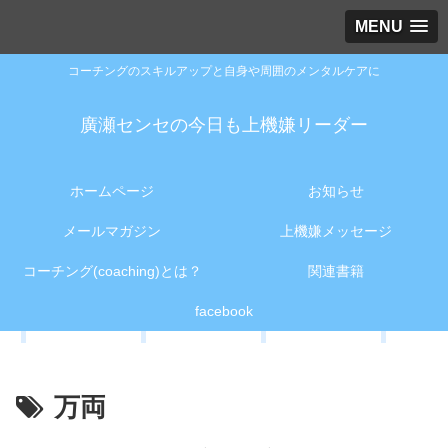
MENU
コーチングのスキルアップと自身や周囲のメンタルケアに
廣瀬センセの今日も上機嫌リーダー
ホームページ
お知らせ
メールマガジン
上機嫌メッセージ
コーチング(coaching)とは？
関連書籍
facebook
万両