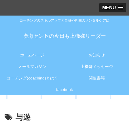
MENU
コーチングのスキルアップと自身や周囲のメンタルケアに
廣瀬センセの今日も上機嫌リーダー
ホームページ
お知らせ
メールマガジン
上機嫌メッセージ
コーチング(coaching)とは？
関連書籍
facebook
与遊