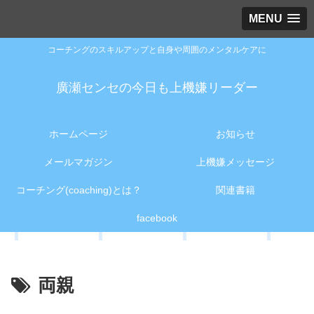
MENU
コーチングのスキルアップと自身や周囲のメンタルケアに
廣瀬センセの今日も上機嫌リーダー
ホームページ
お知らせ
メールマガジン
上機嫌メッセージ
コーチング(coaching)とは？
関連書籍
facebook
両親