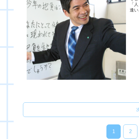
「人
逢い
1
2