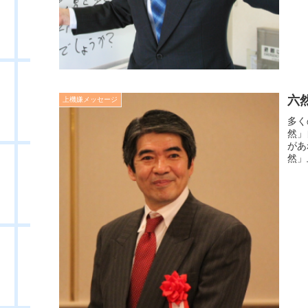
六
上機嫌メッセージ
多く
然」
があ
然」