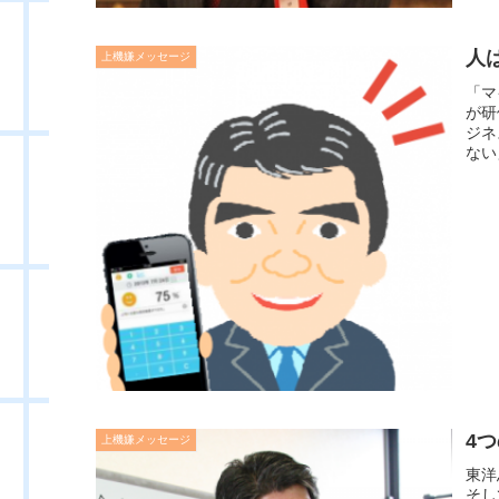
人
上機嫌メッセージ
「マ
が研
ジネ
ない
4
上機嫌メッセージ
東洋
そし