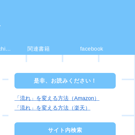
ー
コーチング(coaching)とは？
関連書籍
facebook
是非、お読みください！
「流れ」を変える方法（Amazon）
「流れ」を変える方法（楽天）
サイト内検索