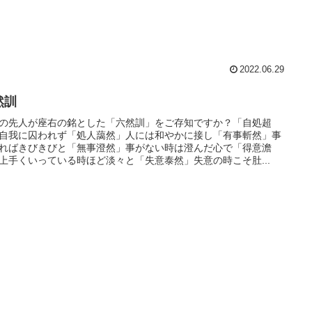
2022.06.29
然訓
の先人が座右の銘とした「六然訓」をご存知ですか？「自処超
自我に囚われず「処人藹然」人には和やかに接し「有事斬然」事
ればきびきびと「無事澄然」事がない時は澄んだ心で「得意澹
上手くいっている時ほど淡々と「失意泰然」失意の時こそ肚...