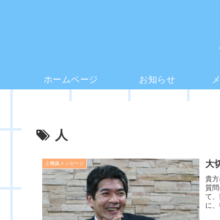
ホームページ
お知らせ
人
大
上機嫌メッセージ
貴方
質問
て、
に、