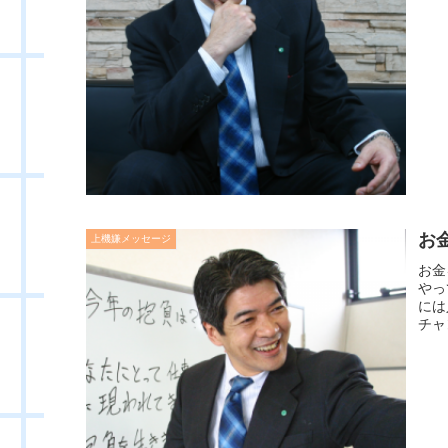
お
上機嫌メッセージ
お金
やっ
には
チャ