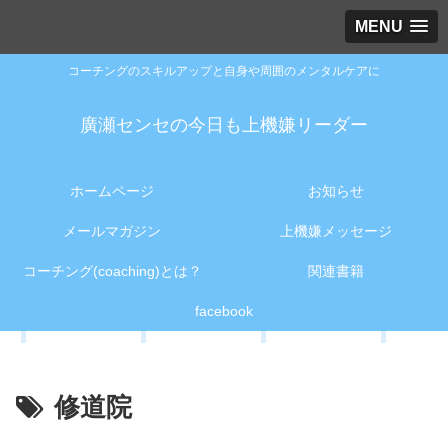
MENU
コーチングのスキルアップと自身や周囲のメンタルケアに
廣瀬センセの今日も上機嫌リーダー
ホームページ
お知らせ
メールマガジン
上機嫌メッセージ
コーチング(coaching)とは？
関連書籍
facebook
修道院