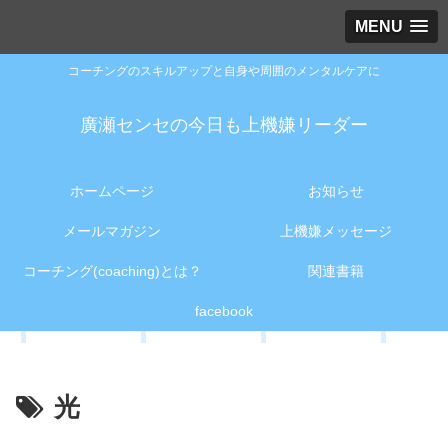
MENU
コーチングのスキルアップと自身や周囲のメンタルケアに
廣瀬センセの今日も上機嫌リーダー
ホームページ
お知らせ
メールマガジン
上機嫌メッセージ
コーチング(coaching)とは？
関連書籍
facebook
光