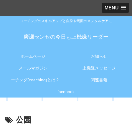
MENU
コーチングのスキルアップと自身や周囲のメンタルケアに
廣瀬センセの今日も上機嫌リーダー
ホームページ
お知らせ
メールマガジン
上機嫌メッセージ
コーチング(coaching)とは？
関連書籍
facebook
公園